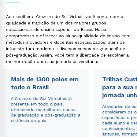
Ao escolher a Cruzeiro do Sul Virtual, você conta com a
qualidade e tradição de um dos maiores grupos
educacionais de ensino superior do Brasil. Nosso
compromisso é oferecer ao aluno qualidade de ensino com
métodos inovadores e docentes especializados, além de
infraestrutura moderna e diversos cursos de graduação e
Rápido e fácil
pós-graduação. Assim, você tem a liberdade de escolher a
WhatsApp
melhor opção para sua jornada universitária.
ou
Mais de 1300 polos em
Trilhas Cus
todo o Brasil
para a sua
jornada uni
A Cruzeiro do Sul Virtual está
presente em todo o país,
Atividades de e
oferecendo os melhores cursos
consideram os o
Estou de acordo com a
Política de Privacidade.
e
de graduação e pós-graduação a
específicos e pro
autorizo que meus dados sejam utilizados para o
distância do país
cada aluno e de
envio de conteúdos da Cruzeiro do Sul.
conhecimentos, 
atitudes, tornan