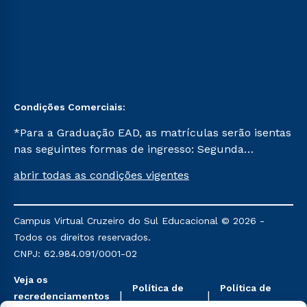
Condições Comerciais:
*Para a Graduação EAD, as matrículas serão isentas
nas seguintes formas de ingresso: Segunda
Graduação, Segunda Graduação 2.0 e Transferência.
abrir todas as condições vigentes
Já para as demais, a taxa de matrícula será de R$
49. *Para a Pós-graduação EAD, as ofertas
mencionadas são referentes aos cursos: Ensino
Campus Virtual Cruzeiro do Sul Educacional © 2026 -
Religioso, Geografia para a Docência e Metodologia
Todos os direitos reservados.
do Ensino de História: Questões Atuais.
CNPJ: 62.984.091/0001-02
Veja os
Política de
Política de
recredenciamentos
Privacidade
Cookies