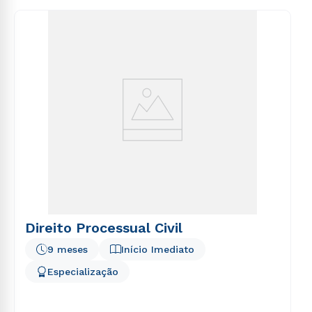
consequuntur magni dolores eos qui ratione
voluptatem sequi nesciunt.
Direito Processual Civil
9 meses
Início Imediato
Especialização