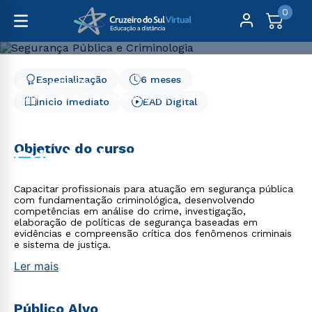
0
Especialização
6 meses
Pós-Graduação
Direito, Relações Internacionais e Ciência Política
Início Imediato
EAD Digital
Segurança Pública e Criminologia - 6 meses
Segurança Pública e
Objetivo do curso
Criminologia - 6 meses
Capacitar profissionais para atuação em segurança pública
com fundamentação criminológica, desenvolvendo
competências em análise do crime, investigação,
elaboração de políticas de segurança baseadas em
evidências e compreensão crítica dos fenômenos criminais
e sistema de justiça.
Ler mais
Público Alvo