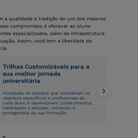
om a qualidade e tradição de um dos maiores
Nosso compromisso é oferecer ao aluno
tes especializados, além de infraestrutura
uação. Assim, você tem a liberdade de
ria.
Trilhas Customizáveis para a
Rápido e fácil
Rápido e fácil
WhatsApp
WhatsApp
sua melhor jornada
universitária
ou
ou
Atividades de estudos que consideram os
objetivos específicos e profissionais de
cada aluno e desenvolvem conhecimentos,
habilidades e atitudes, tornando-o
protagonista da sua formação
Estou de acordo com a
Estou de acordo com a
Política de Privacidade.
Política de Privacidade.
e
e
autorizo que meus dados sejam utilizados para o
autorizo que meus dados sejam utilizados para o