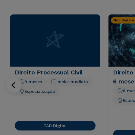
Novidade e
Direito Processual Civil
Direito
6 mese
9 meses
Início Imediato
6 me
Especialização
Espec
EAD Digital