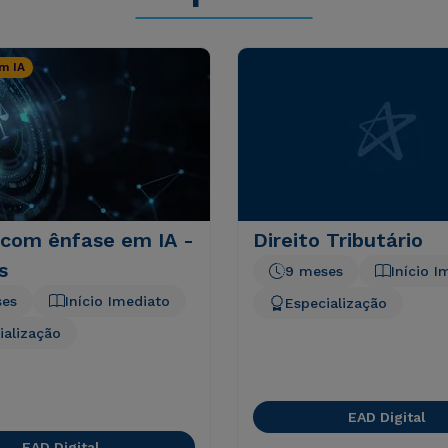
m IA
 com ênfase em IA -
Direito Tributário
s
9 meses
Início I
ses
Início Imediato
Especialização
ialização
EAD Digital
EAD Digital