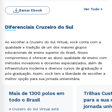
Ver Tudo +
Baixar Ebook
Diferenciais Cruzeiro do Sul
Ao escolher a Cruzeiro do Sul Virtual, você conta com a
qualidade e tradição de um dos maiores grupos
Rápido e fácil
WhatsApp
educacionais de ensino superior do Brasil. Nosso
compromisso é oferecer ao aluno qualidade de ensino com
ou
métodos inovadores e docentes especializados, além de
infraestrutura moderna e diversos cursos de graduação e
pós-graduação. Assim, você tem a liberdade de escolher a
melhor opção para sua jornada universitária.
Mais de 1300 polos em
Trilhas Cus
todo o Brasil
para a sua
Estou de acordo com a
Política de Privacidade.
e
autorizo que meus dados sejam utilizados para o
jornada uni
envio de conteúdos da Cruzeiro do Sul.
A Cruzeiro do Sul Virtual está