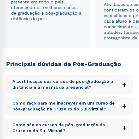
presente em todo o país,
Atividades de e
oferecendo os melhores cursos
consideram os o
de graduação e pós-graduação a
específicos e pro
distância do país
cada aluno e de
conhecimentos, 
atitudes, tornan
protagonista da
Principais dúvidas de Pós-Graduação
A certificação dos cursos de pós-graduação a
+
distância é a mesma da presencial?
Sed ut perspiciatis unde omnis iste natus error sit
Como faço para me inscrever em um curso de
+
voluptatem accusantium doloremque laudantium,
pós-graduação na Cruzeiro do Sul Virtual?
totam rem aperiam, eaque ipsa quae ab illo inventore
veritatis et quasi architecto beatae vitae dicta sunt
Sed ut perspiciatis unde omnis iste natus error sit
explicabo. Nemo enim ipsam voluptatem quia
Como são os cursos de pós-graduação da
+
voluptatem accusantium doloremque laudantium,
voluptas sit aspernatur aut odit aut fugit, sed quia
Cruzeiro do Sul Virtual?
totam rem aperiam, eaque ipsa quae ab illo inventore
consequuntur magni dolores eos qui ratione