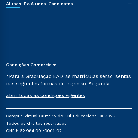
+
Alunos, Ex-Alunos, Candidatos
Condições Comerciais:
*Para a Graduação EAD, as matrículas serão isentas
nas seguintes formas de ingresso: Segunda
Graduação, Segunda Graduação 2.0 e Transferência.
abrir todas as condições vigentes
Já para as demais, a taxa de matrícula será de R$
49. *Para a Pós-graduação EAD, as ofertas
mencionadas são referentes aos cursos: Ensino
Campus Virtual Cruzeiro do Sul Educacional © 2026 -
Religioso, Geografia para a Docência e Metodologia
Todos os direitos reservados.
do Ensino de História: Questões Atuais.
CNPJ: 62.984.091/0001-02