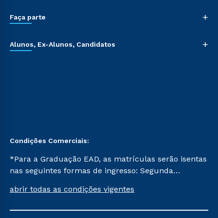
+
Faça parte
+
Alunos, Ex-Alunos, Candidatos
Condições Comerciais:
*Para a Graduação EAD, as matrículas serão isentas
nas seguintes formas de ingresso: Segunda
Graduação, Segunda Graduação 2.0 e Transferência.
abrir todas as condições vigentes
Já para as demais, a taxa de matrícula será de R$
49. *Para a Pós-graduação EAD, as ofertas
mencionadas são referentes aos cursos: Ensino