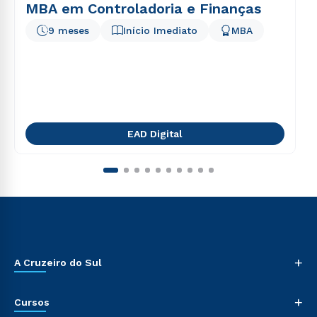
MBA em Controladoria e Finanças
9 meses
Início Imediato
MBA
EAD Digital
+
A Cruzeiro do Sul
+
Cursos