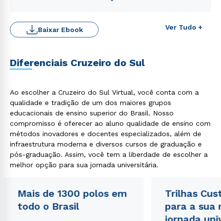
Ver Tudo +
Baixar Ebook
Diferenciais Cruzeiro do Sul
Ao escolher a Cruzeiro do Sul Virtual, você conta com a
qualidade e tradição de um dos maiores grupos
educacionais de ensino superior do Brasil. Nosso
Rápido e fácil
compromisso é oferecer ao aluno qualidade de ensino com
WhatsApp
métodos inovadores e docentes especializados, além de
ou
infraestrutura moderna e diversos cursos de graduação e
pós-graduação. Assim, você tem a liberdade de escolher a
melhor opção para sua jornada universitária.
Mais de 1300 polos em
Trilhas Cus
todo o Brasil
para a sua
Estou de acordo com a
Política de Privacidade.
e
jornada uni