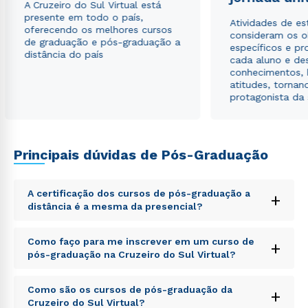
A Cruzeiro do Sul Virtual está
autorizo que meus dados sejam utilizados para o
presente em todo o país,
envio de conteúdos da Cruzeiro do Sul.
Atividades de e
oferecendo os melhores cursos
consideram os o
de graduação e pós-graduação a
específicos e pro
distância do país
cada aluno e de
conhecimentos, 
atitudes, tornan
protagonista da
Principais dúvidas de Pós-Graduação
A certificação dos cursos de pós-graduação a
+
distância é a mesma da presencial?
Sed ut perspiciatis unde omnis iste natus error sit
Como faço para me inscrever em um curso de
+
voluptatem accusantium doloremque laudantium,
pós-graduação na Cruzeiro do Sul Virtual?
totam rem aperiam, eaque ipsa quae ab illo inventore
veritatis et quasi architecto beatae vitae dicta sunt
Sed ut perspiciatis unde omnis iste natus error sit
explicabo. Nemo enim ipsam voluptatem quia
Como são os cursos de pós-graduação da
+
voluptatem accusantium doloremque laudantium,
voluptas sit aspernatur aut odit aut fugit, sed quia
Cruzeiro do Sul Virtual?