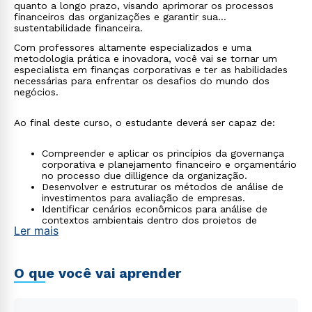
quanto a longo prazo, visando aprimorar os processos
financeiros das organizações e garantir sua
sustentabilidade financeira.
Com professores altamente especializados e uma
metodologia prática e inovadora, você vai se tornar um
especialista em finanças corporativas e ter as habilidades
necessárias para enfrentar os desafios do mundo dos
negócios.
Ao final deste curso, o estudante deverá ser capaz de:
Compreender e aplicar os princípios da governança
corporativa e planejamento financeiro e orçamentário
no processo due dilligence da organização.
Desenvolver e estruturar os métodos de análise de
investimentos para avaliação de empresas.
Identificar cenários econômicos para análise de
contextos ambientais dentro dos projetos de
Ler mais
desenvolvimento de investimentos corporativos.
Mensurar e comparar o custo médio ponderado de
capital (CMPC) em relação à taxa interna de retorno
(TIR) para a tomada de decisão de projetos de
O que você vai aprender
investimento empresarial.