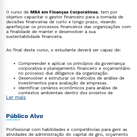
O curso de
MBA em Finanças Corporativas
, tem por
objetivo capacitar o gestor financeiro para a tomada de
decisões financeiras de curto e longo prazo, visando
aperfeiçoar os processos financeiros das organizações com
a finalidade de manter e desenvolver a sua
sustentabilidade financeira.
Ao final deste curso, o estudante deverá ser capaz de:
Compreender e aplicar os princípios da governança
corporativa e planejamento financeiro e orçamentário
no processo due dilligence da organização.
Desenvolver e estruturar os métodos de análise de
investimentos para avaliação de empresas.
Identificar cenários econômicos para análise de
contextos ambientais dentro dos projetos de
Ler mais
desenvolvimento de investimentos corporativos.
Mensurar e comparar o custo médio ponderado de
capital (CMPC) em relação à taxa interna de retorno
(TIR) para a tomada de decisão de projetos de
Público Alvo
investimento empresarial.
Profissional com habilidades e competências para gerir as
atividades de administração do capital de giro, orçamento