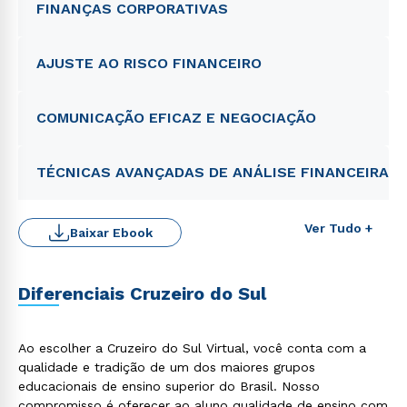
FINANÇAS CORPORATIVAS
Rápido e fácil
AJUSTE AO RISCO FINANCEIRO
WhatsApp
ou
COMUNICAÇÃO EFICAZ E NEGOCIAÇÃO
TÉCNICAS AVANÇADAS DE ANÁLISE FINANCEIRA
Ver Tudo +
Baixar Ebook
Estou de acordo com a
Política de Privacidade.
e
autorizo que meus dados sejam utilizados para o
envio de conteúdos da Cruzeiro do Sul.
Diferenciais Cruzeiro do Sul
Ao escolher a Cruzeiro do Sul Virtual, você conta com a
qualidade e tradição de um dos maiores grupos
educacionais de ensino superior do Brasil. Nosso
compromisso é oferecer ao aluno qualidade de ensino com