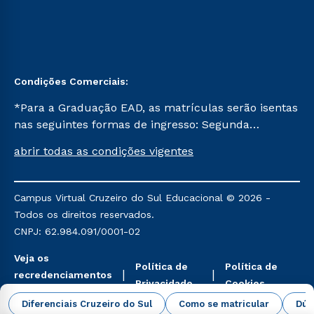
Condições Comerciais:
*Para a Graduação EAD, as matrículas serão isentas
nas seguintes formas de ingresso: Segunda
Graduação, Segunda Graduação 2.0 e Transferência.
abrir todas as condições vigentes
Já para as demais, a taxa de matrícula será de R$
49. *Para a Pós-graduação EAD, as ofertas
mencionadas são referentes aos cursos: Ensino
Campus Virtual Cruzeiro do Sul Educacional © 2026 -
Religioso, Geografia para a Docência e Metodologia
Todos os direitos reservados.
do Ensino de História: Questões Atuais.
CNPJ: 62.984.091/0001-02
Veja os
Política de
Política de
recredenciamentos
Privacidade
Cookies
aqui
Diferenciais Cruzeiro do Sul
Como se matricular
Dúv