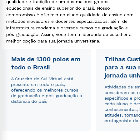
qualidade e tradição de um dos maiores grupos
educacionais de ensino superior do Brasil. Nosso
compromisso é oferecer ao aluno qualidade de ensino com
métodos inovadores e docentes especializados, além de
infraestrutura moderna e diversos cursos de graduação e
pós-graduação. Assim, você tem a liberdade de escolher a
Estou de acordo com a
Política de Privacidade.
e
melhor opção para sua jornada universitária.
autorizo que meus dados sejam utilizados para o
envio de conteúdos da Cruzeiro do Sul.
Mais de 1300 polos em
Trilhas Cus
todo o Brasil
para a sua
jornada uni
A Cruzeiro do Sul Virtual está
presente em todo o país,
Atividades de e
oferecendo os melhores cursos
consideram os o
de graduação e pós-graduação a
específicos e pro
distância do país
cada aluno e de
conhecimentos, 
atitudes, tornan
protagonista da