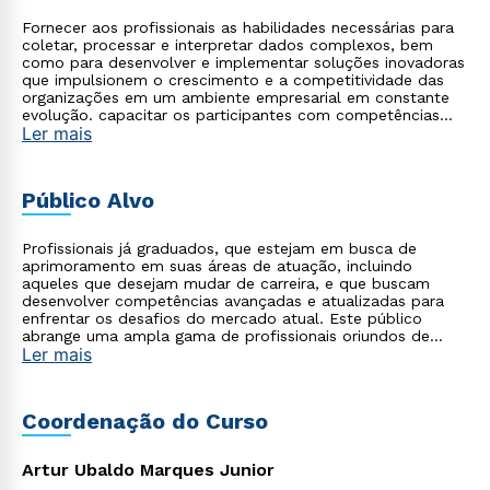
Fornecer aos profissionais as habilidades necessárias para
coletar, processar e interpretar dados complexos, bem
como para desenvolver e implementar soluções inovadoras
que impulsionem o crescimento e a competitividade das
organizações em um ambiente empresarial em constante
evolução. capacitar os participantes com competências
Ler mais
avançadas em análise de dados, modelagem estatística e
implementação de técnicas de inteligência artificial para
tomada de decisões estratégicas baseadas em evidências.
Público Alvo
Profissionais já graduados, que estejam em busca de
aprimoramento em suas áreas de atuação, incluindo
aqueles que desejam mudar de carreira, e que buscam
desenvolver competências avançadas e atualizadas para
enfrentar os desafios do mercado atual. Este público
abrange uma ampla gama de profissionais oriundos de
Ler mais
diversas áreas, como tecnologia, saúde, empresarial,
startups, agronegócio, indústria, entre outros, que
reconhecem a importância de se apropriar do poder da
tecnologia moderna aliada à gestão para impulsionar suas
Coordenação do Curso
carreiras e alcançar o sucesso profissional.
Artur Ubaldo Marques Junior