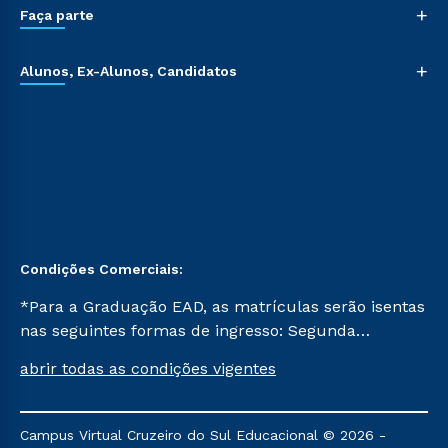
+
Faça parte
+
Alunos, Ex-Alunos, Candidatos
Condições Comerciais:
*Para a Graduação EAD, as matrículas serão isentas
nas seguintes formas de ingresso: Segunda
Graduação, Segunda Graduação 2.0 e Transferência.
abrir todas as condições vigentes
Já para as demais, a taxa de matrícula será de R$
49. *Para a Pós-graduação EAD, as ofertas
mencionadas são referentes aos cursos: Ensino
Campus Virtual Cruzeiro do Sul Educacional © 2026 -