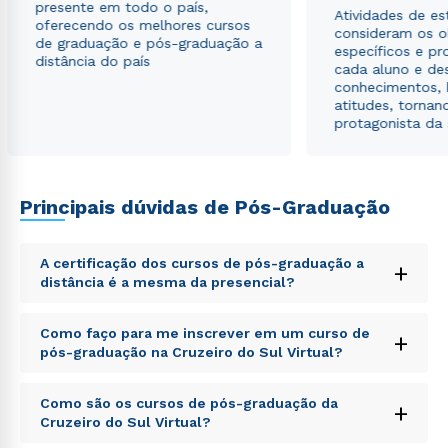
presente em todo o país,
Atividades de e
oferecendo os melhores cursos
consideram os o
de graduação e pós-graduação a
específicos e pro
distância do país
cada aluno e de
conhecimentos, 
atitudes, tornan
protagonista da
Principais dúvidas de Pós-Graduação
A certificação dos cursos de pós-graduação a
+
distância é a mesma da presencial?
Sed ut perspiciatis unde omnis iste natus error sit
Como faço para me inscrever em um curso de
+
voluptatem accusantium doloremque laudantium,
pós-graduação na Cruzeiro do Sul Virtual?
totam rem aperiam, eaque ipsa quae ab illo inventore
veritatis et quasi architecto beatae vitae dicta sunt
Sed ut perspiciatis unde omnis iste natus error sit
explicabo. Nemo enim ipsam voluptatem quia
Como são os cursos de pós-graduação da
+
voluptatem accusantium doloremque laudantium,
voluptas sit aspernatur aut odit aut fugit, sed quia
Cruzeiro do Sul Virtual?
totam rem aperiam, eaque ipsa quae ab illo inventore
consequuntur magni dolores eos qui ratione