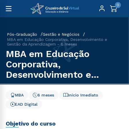
0
Pós-Graduação
Gestão e Negócios
MBA em Educação Corporativa, Desenvolvimento e
Gestão da Aprendizagem - 6 meses
MBA em Educação
Corporativa,
Desenvolvimento e
Gestão da Aprendizagem
- 6 meses
MBA
6 meses
Início Imediato
EAD Digital
Objetivo do curso