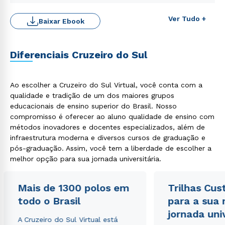
Rápido e fácil
WhatsApp
Ver Tudo +
Baixar Ebook
ou
Diferenciais Cruzeiro do Sul
Ao escolher a Cruzeiro do Sul Virtual, você conta com a
qualidade e tradição de um dos maiores grupos
Estou de acordo com a
Política de Privacidade.
e
educacionais de ensino superior do Brasil. Nosso
autorizo que meus dados sejam utilizados para o
compromisso é oferecer ao aluno qualidade de ensino com
envio de conteúdos da Cruzeiro do Sul.
métodos inovadores e docentes especializados, além de
infraestrutura moderna e diversos cursos de graduação e
pós-graduação. Assim, você tem a liberdade de escolher a
melhor opção para sua jornada universitária.
Mais de 1300 polos em
Trilhas Cus
todo o Brasil
para a sua
jornada uni
A Cruzeiro do Sul Virtual está