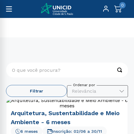
0
Pós-Graduação
Arquitetura, Design, Artes e Moda
O que você procura?
TERMOS MAIS BUSCADOS
Relevância
Filtrar
1
º
enfermagem
2
º
educação física
Arquitetura, Sustentabilidade e Meio
3
º
fisioterapia
Ambiente - 6 meses
4
º
biomedicina
6 meses
Inscrição:
02/06
a
30/11