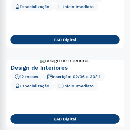
5
º
marketing
Especialização
Início Imediato
6
º
psicologia
7
º
direito
8
º
nutrição
EAD Digital
9
º
medicina
10
º
farmácia
Design de Interiores
12 meses
Inscrição:
02/06
a
30/11
Especialização
Início Imediato
EAD Digital