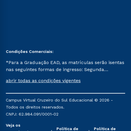
Condições Comerciais:
*Para a Graduação EAD, as matrículas serão isentas
nas seguintes formas de ingresso: Segunda
Graduação, Segunda Graduação 2.0 e Transferência.
abrir todas as condições vigentes
Já para as demais, a taxa de matrícula será de R$
49. *Para a Pós-graduação EAD, as ofertas
mencionadas são referentes aos cursos: Ensino
Campus Virtual Cruzeiro do Sul Educacional © 2026 -
Religioso, Geografia para a Docência e Metodologia
Todos os direitos reservados.
do Ensino de História: Questões Atuais.
CNPJ: 62.984.091/0001-02
Veja os
Política de
Política de