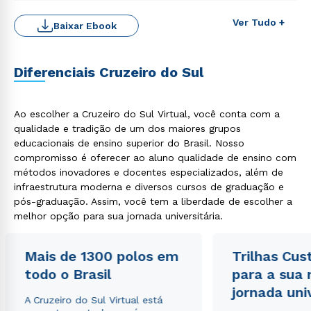
Ver Tudo +
Baixar Ebook
Diferenciais Cruzeiro do Sul
Ao escolher a Cruzeiro do Sul Virtual, você conta com a
Rápido e fácil
qualidade e tradição de um dos maiores grupos
WhatsApp
educacionais de ensino superior do Brasil. Nosso
ou
compromisso é oferecer ao aluno qualidade de ensino com
métodos inovadores e docentes especializados, além de
infraestrutura moderna e diversos cursos de graduação e
pós-graduação. Assim, você tem a liberdade de escolher a
melhor opção para sua jornada universitária.
Mais de 1300 polos em
Trilhas Cus
Estou de acordo com a
Política de Privacidade.
e
todo o Brasil
para a sua
autorizo que meus dados sejam utilizados para o
envio de conteúdos da Cruzeiro do Sul.
jornada uni
A Cruzeiro do Sul Virtual está