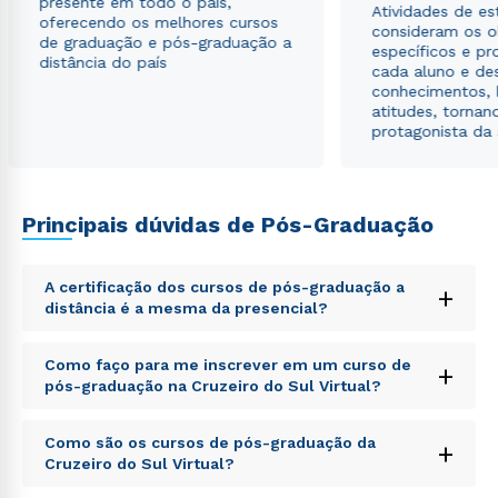
presente em todo o país,
Atividades de e
oferecendo os melhores cursos
consideram os o
de graduação e pós-graduação a
específicos e pro
distância do país
cada aluno e de
conhecimentos, 
atitudes, tornan
protagonista da
Principais dúvidas de Pós-Graduação
A certificação dos cursos de pós-graduação a
+
distância é a mesma da presencial?
Sed ut perspiciatis unde omnis iste natus error sit
Como faço para me inscrever em um curso de
+
voluptatem accusantium doloremque laudantium,
pós-graduação na Cruzeiro do Sul Virtual?
totam rem aperiam, eaque ipsa quae ab illo inventore
veritatis et quasi architecto beatae vitae dicta sunt
Sed ut perspiciatis unde omnis iste natus error sit
explicabo. Nemo enim ipsam voluptatem quia
Como são os cursos de pós-graduação da
+
voluptatem accusantium doloremque laudantium,
voluptas sit aspernatur aut odit aut fugit, sed quia
Cruzeiro do Sul Virtual?
totam rem aperiam, eaque ipsa quae ab illo inventore
consequuntur magni dolores eos qui ratione