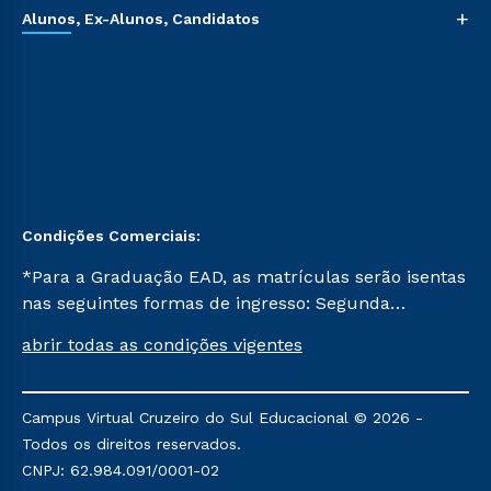
+
Alunos, Ex-Alunos, Candidatos
Condições Comerciais:
*Para a Graduação EAD, as matrículas serão isentas
nas seguintes formas de ingresso: Segunda
Graduação, Segunda Graduação 2.0 e Transferência.
abrir todas as condições vigentes
Já para as demais, a taxa de matrícula será de R$
49. *Para a Pós-graduação EAD, as ofertas
mencionadas são referentes aos cursos: Ensino
Campus Virtual Cruzeiro do Sul Educacional © 2026 -
Religioso, Geografia para a Docência e Metodologia
Todos os direitos reservados.
do Ensino de História: Questões Atuais.
CNPJ: 62.984.091/0001-02