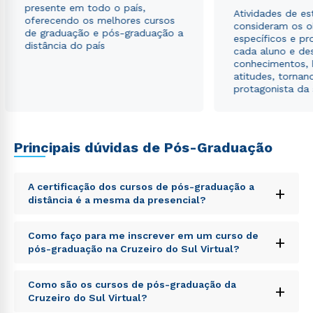
presente em todo o país,
Atividades de e
oferecendo os melhores cursos
consideram os o
de graduação e pós-graduação a
específicos e pro
distância do país
cada aluno e de
conhecimentos, 
atitudes, tornan
protagonista da
Principais dúvidas de Pós-Graduação
A certificação dos cursos de pós-graduação a
+
distância é a mesma da presencial?
Sed ut perspiciatis unde omnis iste natus error sit
Como faço para me inscrever em um curso de
+
voluptatem accusantium doloremque laudantium,
pós-graduação na Cruzeiro do Sul Virtual?
totam rem aperiam, eaque ipsa quae ab illo inventore
veritatis et quasi architecto beatae vitae dicta sunt
Sed ut perspiciatis unde omnis iste natus error sit
explicabo. Nemo enim ipsam voluptatem quia
Como são os cursos de pós-graduação da
+
voluptatem accusantium doloremque laudantium,
voluptas sit aspernatur aut odit aut fugit, sed quia
Cruzeiro do Sul Virtual?
totam rem aperiam, eaque ipsa quae ab illo inventore
consequuntur magni dolores eos qui ratione