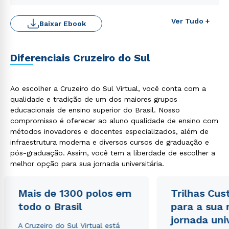
Ver Tudo +
Baixar Ebook
Diferenciais Cruzeiro do Sul
Ao escolher a Cruzeiro do Sul Virtual, você conta com a
qualidade e tradição de um dos maiores grupos
Rápido e fácil
educacionais de ensino superior do Brasil. Nosso
WhatsApp
compromisso é oferecer ao aluno qualidade de ensino com
ou
métodos inovadores e docentes especializados, além de
infraestrutura moderna e diversos cursos de graduação e
pós-graduação. Assim, você tem a liberdade de escolher a
melhor opção para sua jornada universitária.
Mais de 1300 polos em
Trilhas Cus
todo o Brasil
para a sua
Estou de acordo com a
Política de Privacidade.
e
autorizo que meus dados sejam utilizados para o
jornada uni
envio de conteúdos da Cruzeiro do Sul.
A Cruzeiro do Sul Virtual está