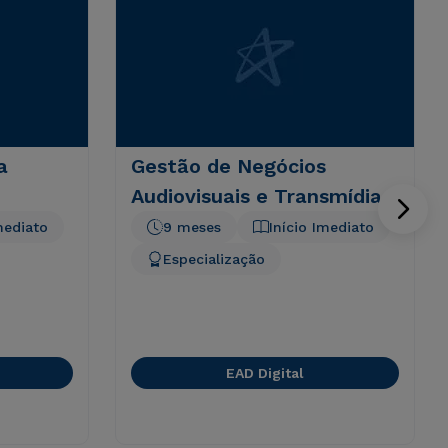
a
Gestão de Negócios
Audiovisuais e Transmídias
mediato
9 meses
Início Imediato
Especialização
EAD Digital