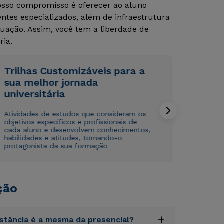
Nosso compromisso é oferecer ao aluno
tes especializados, além de infraestrutura
uação. Assim, você tem a liberdade de
ria.
Trilhas Customizáveis para a
sua melhor jornada
Rápido e fácil
Rápido e fácil
universitária
WhatsApp
WhatsApp
ou
ou
Atividades de estudos que consideram os
objetivos específicos e profissionais de
cada aluno e desenvolvem conhecimentos,
habilidades e atitudes, tornando-o
protagonista da sua formação
ção
Estou de acordo com a
Estou de acordo com a
Política de Privacidade.
Política de Privacidade.
e
e
autorizo que meus dados sejam utilizados para o
autorizo que meus dados sejam utilizados para o
envio de conteúdos da Cruzeiro do Sul.
envio de conteúdos da Cruzeiro do Sul.
+
istância é a mesma da presencial?