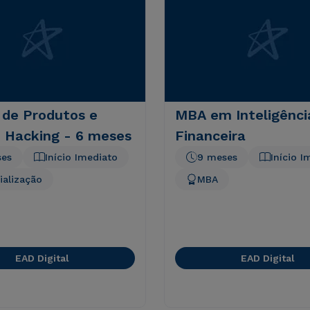
 de Produtos e
MBA em Inteligênci
 Hacking - 6 meses
Financeira
ses
Início Imediato
9 meses
Início I
ialização
MBA
EAD Digital
EAD Digital