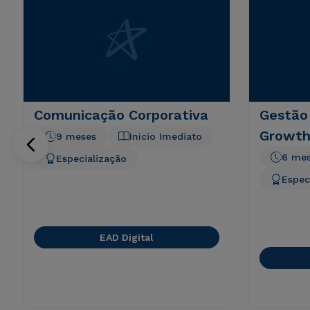
Comunicação Corporativa
Gestão
Growth
9 meses
Início Imediato
6 me
Especialização
Espec
EAD Digital