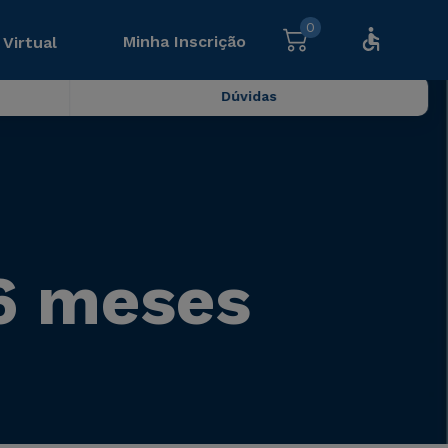
0
Minha Inscrição
 Virtual
Dúvidas
 6 meses