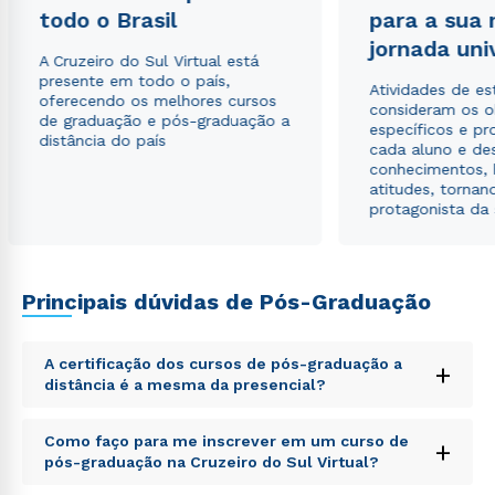
todo o Brasil
para a sua
Estou de acordo com a
Política de Privacidade.
e
jornada uni
autorizo que meus dados sejam utilizados para o
A Cruzeiro do Sul Virtual está
envio de conteúdos da Cruzeiro do Sul.
presente em todo o país,
Atividades de e
oferecendo os melhores cursos
consideram os o
de graduação e pós-graduação a
específicos e pro
distância do país
cada aluno e de
conhecimentos, 
atitudes, tornan
protagonista da
Principais dúvidas de Pós-Graduação
A certificação dos cursos de pós-graduação a
+
distância é a mesma da presencial?
Sed ut perspiciatis unde omnis iste natus error sit
Como faço para me inscrever em um curso de
+
voluptatem accusantium doloremque laudantium,
pós-graduação na Cruzeiro do Sul Virtual?
totam rem aperiam, eaque ipsa quae ab illo inventore