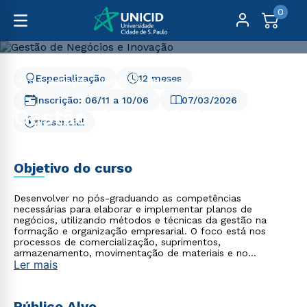
0
Especialização
12 meses
Pós-Graduação
Gestão e Negócios
Gestão de Negócios e Inovação
Inscrição:
06/11
a
10/06
07/03/2026
Gestão de Negócios e
Presencial
Inovação
Objetivo do curso
Desenvolver no pós-graduando as competências
necessárias para elaborar e implementar planos de
negócios, utilizando métodos e técnicas da gestão na
formação e organização empresarial. O foco está nos
processos de comercialização, suprimentos,
armazenamento, movimentação de materiais e no
Ler mais
gerenciamento de recursos financeiros e humanos.
Público Alvo