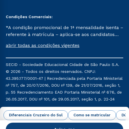
Segunda Graduação
Biblioteca
Condições Comerciais:
*A condição promocional de 1ª mensalidade isenta –
referente à matrícula – aplica-se aos candidatos
aprovados em todas as formas de ingresso, exceto
abrir todas as condições vigentes
na prova on-line ou agendada, que ofertam bolsas
de até 50% de desconto, ambos ingressantes no
semestre vigente, que ainda não tenham efetivado
SECID - Sociedade Educacional Cidade de São Paulo S.A.
e/ou não tenham cancelado ou trancado sua
© 2026 - Todos os direitos reservados. CNPJ:
matrícula em uma das Instituições da Cruzeiro do
43.395.177/0001-47 | Recredenciada pela Portaria Ministerial
Sul Educacional, no período de um ano. Tais
nº 757, de 20/07/2016, DOU nº 139, de 21/07/2016, seção 1,
condições não se aplicam aos cursos de Medicina, e
p. 55 Recredenciamento EAD Portaria Ministerial nº 676, de
também para matriculados via FIES, Prouni e
26.05.2017, DOU nº 101, de 29.05.2017, seção 1, p. 22-24
outros programas governamentais, e não se
acumula com nenhuma outra campanha ofertada
Política de Privacidade
Política de Cookies
Diferenciais Cruzeiro do Sul
Como se matricular
Dúv
pela Instituição.