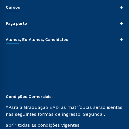
+
Cursos
+
Faça parte
+
Alunos, Ex-Alunos, Candidatos
Condições Comerciais:
*Para a Graduação EAD, as matrículas serão isentas
nas seguintes formas de ingresso: Segunda
Graduação, Segunda Graduação 2.0 e Transferência.
abrir todas as condições vigentes
Já para as demais, a taxa de matrícula será de R$