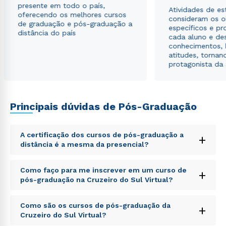
presente em todo o país,
Estou de acordo com a
Política de Privacidade.
e
Atividades de e
oferecendo os melhores cursos
autorizo que meus dados sejam utilizados para o
consideram os o
de graduação e pós-graduação a
envio de conteúdos da Cruzeiro do Sul.
específicos e pro
distância do país
cada aluno e de
conhecimentos, 
atitudes, tornan
protagonista da
Principais dúvidas de Pós-Graduação
A certificação dos cursos de pós-graduação a
+
distância é a mesma da presencial?
Sed ut perspiciatis unde omnis iste natus error sit
Como faço para me inscrever em um curso de
+
voluptatem accusantium doloremque laudantium,
pós-graduação na Cruzeiro do Sul Virtual?
totam rem aperiam, eaque ipsa quae ab illo inventore
veritatis et quasi architecto beatae vitae dicta sunt
Sed ut perspiciatis unde omnis iste natus error sit
explicabo. Nemo enim ipsam voluptatem quia
Como são os cursos de pós-graduação da
+
voluptatem accusantium doloremque laudantium,
voluptas sit aspernatur aut odit aut fugit, sed quia
Cruzeiro do Sul Virtual?
totam rem aperiam, eaque ipsa quae ab illo inventore
consequuntur magni dolores eos qui ratione