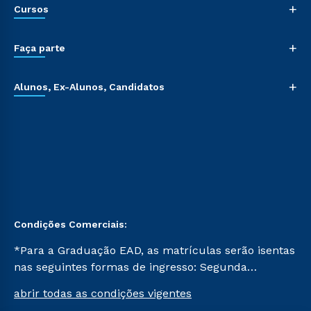
+
Cursos
+
Faça parte
+
Alunos, Ex-Alunos, Candidatos
Condições Comerciais:
*Para a Graduação EAD, as matrículas serão isentas
nas seguintes formas de ingresso: Segunda
Graduação, Segunda Graduação 2.0 e Transferência.
abrir todas as condições vigentes
Já para as demais, a taxa de matrícula será de R$