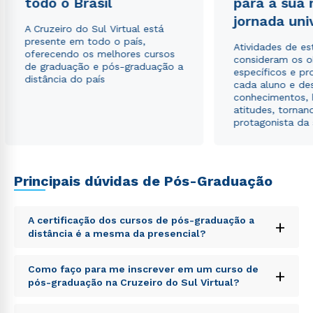
todo o Brasil
para a sua
jornada uni
A Cruzeiro do Sul Virtual está
presente em todo o país,
Atividades de e
oferecendo os melhores cursos
consideram os o
de graduação e pós-graduação a
específicos e pro
distância do país
cada aluno e de
conhecimentos, 
atitudes, tornan
protagonista da
Principais dúvidas de Pós-Graduação
A certificação dos cursos de pós-graduação a
+
distância é a mesma da presencial?
Sed ut perspiciatis unde omnis iste natus error sit
Como faço para me inscrever em um curso de
+
voluptatem accusantium doloremque laudantium,
pós-graduação na Cruzeiro do Sul Virtual?
totam rem aperiam, eaque ipsa quae ab illo inventore
veritatis et quasi architecto beatae vitae dicta sunt