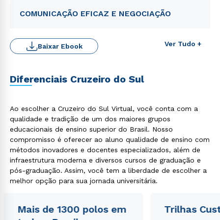
COMUNICAÇÃO EFICAZ E NEGOCIAÇÃO
Ver Tudo +
Baixar Ebook
Diferenciais Cruzeiro do Sul
Rápido e fácil
WhatsApp
ou
Ao escolher a Cruzeiro do Sul Virtual, você conta com a
qualidade e tradição de um dos maiores grupos
educacionais de ensino superior do Brasil. Nosso
compromisso é oferecer ao aluno qualidade de ensino com
métodos inovadores e docentes especializados, além de
infraestrutura moderna e diversos cursos de graduação e
pós-graduação. Assim, você tem a liberdade de escolher a
melhor opção para sua jornada universitária.
Estou de acordo com a
Política de Privacidade.
e
autorizo que meus dados sejam utilizados para o
envio de conteúdos da Cruzeiro do Sul.
Mais de 1300 polos em
Trilhas Cus