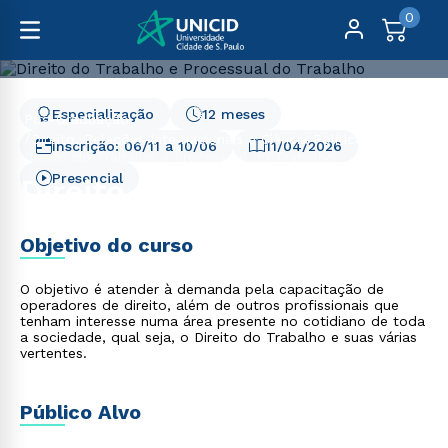
0
Especialização
12 meses
Pós-Graduação
Direito, Relações Internacionais e Ciência Política
Inscrição:
06/11
a
10/06
11/04/2026
Direito do Trabalho e Processual do Trabalho
Presencial
Direito do Trabalho e
Processual do Trabalho
Objetivo do curso
O objetivo é atender à demanda pela capacitação de
operadores de direito, além de outros profissionais que
tenham interesse numa área presente no cotidiano de toda
a sociedade, qual seja, o Direito do Trabalho e suas várias
vertentes.
Público Alvo