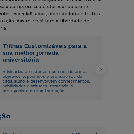
Nosso compromisso é oferecer ao aluno
tes especializados, além de infraestrutura
uação. Assim, você tem a liberdade de
ria.
Trilhas Customizáveis para a
sua melhor jornada
Rápido e fácil
Rápido e fácil
universitária
WhatsApp
WhatsApp
ou
ou
Atividades de estudos que consideram os
objetivos específicos e profissionais de
cada aluno e desenvolvem conhecimentos,
habilidades e atitudes, tornando-o
protagonista da sua formação
ção
Estou de acordo com a
Estou de acordo com a
Política de Privacidade.
Política de Privacidade.
e
e
autorizo que meus dados sejam utilizados para o
autorizo que meus dados sejam utilizados para o
envio de conteúdos da Cruzeiro do Sul.
envio de conteúdos da Cruzeiro do Sul.