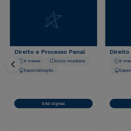
Direito e Processo Penal
Direito
9 meses
Início Imediato
9 me
Especialização
Espec
EAD Digital