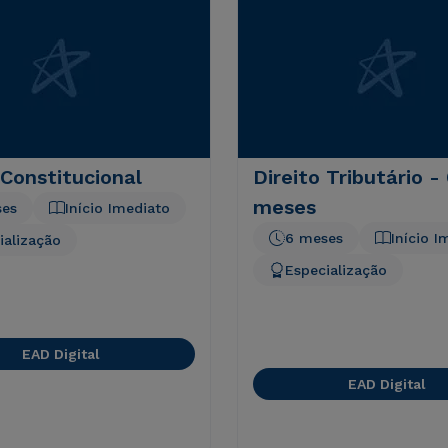
 Constitucional
Direito Tributário -
meses
ses
Início Imediato
6 meses
Início I
ialização
Especialização
EAD Digital
EAD Digital