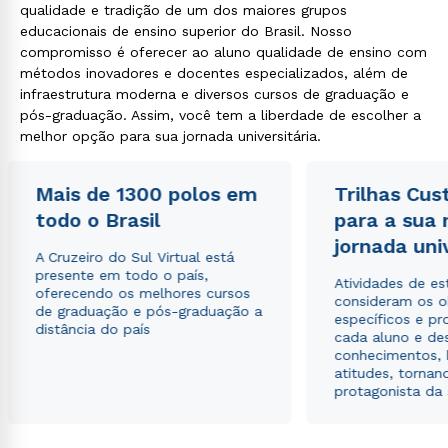
qualidade e tradição de um dos maiores grupos
educacionais de ensino superior do Brasil. Nosso
compromisso é oferecer ao aluno qualidade de ensino com
métodos inovadores e docentes especializados, além de
Rápido e fácil
WhatsApp
infraestrutura moderna e diversos cursos de graduação e
pós-graduação. Assim, você tem a liberdade de escolher a
ou
melhor opção para sua jornada universitária.
Mais de 1300 polos em
Trilhas Cus
todo o Brasil
para a sua
jornada uni
A Cruzeiro do Sul Virtual está
presente em todo o país,
Estou de acordo com a
Política de Privacidade.
e
Atividades de e
oferecendo os melhores cursos
autorizo que meus dados sejam utilizados para o
consideram os o
de graduação e pós-graduação a
envio de conteúdos da Cruzeiro do Sul.
específicos e pro
distância do país
cada aluno e de
conhecimentos, 
atitudes, tornan
protagonista da