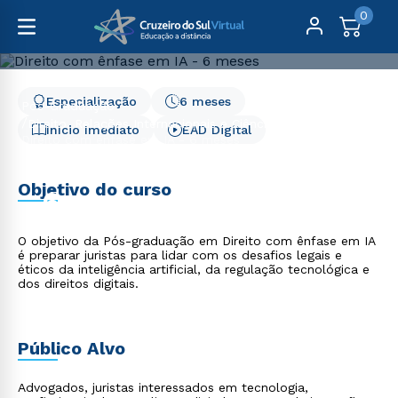
0
Especialização
6 meses
Pós-Graduação
Direito, Relações Internacionais e Ciência Política
Início Imediato
EAD Digital
Direito com ênfase em IA - 6 meses
Direito com ênfase em IA
Objetivo do curso
- 6 meses
O objetivo da Pós-graduação em Direito com ênfase em IA
é preparar juristas para lidar com os desafios legais e
éticos da inteligência artificial, da regulação tecnológica e
dos direitos digitais.
Público Alvo
Advogados, juristas interessados em tecnologia,