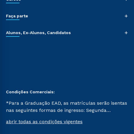
+
Faça parte
+
Alunos, Ex-Alunos, Candidatos
Condições Comerciais:
*Para a Graduação EAD, as matrículas serão isentas
nas seguintes formas de ingresso: Segunda
Graduação, Segunda Graduação 2.0 e Transferência.
abrir todas as condições vigentes
Já para as demais, a taxa de matrícula será de R$
49. *Para a Pós-graduação EAD, as ofertas