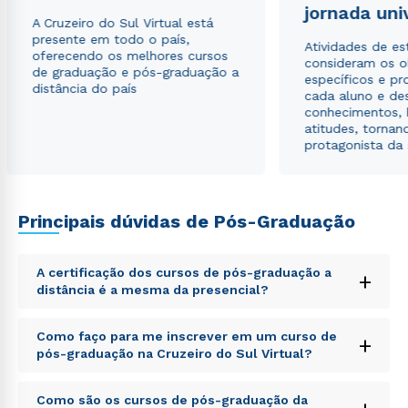
jornada uni
autorizo que meus dados sejam utilizados para o
A Cruzeiro do Sul Virtual está
envio de conteúdos da Cruzeiro do Sul.
presente em todo o país,
Atividades de e
oferecendo os melhores cursos
consideram os o
de graduação e pós-graduação a
específicos e pro
distância do país
cada aluno e de
conhecimentos, 
atitudes, tornan
protagonista da
Principais dúvidas de Pós-Graduação
A certificação dos cursos de pós-graduação a
+
distância é a mesma da presencial?
Sed ut perspiciatis unde omnis iste natus error sit
Como faço para me inscrever em um curso de
+
voluptatem accusantium doloremque laudantium,
pós-graduação na Cruzeiro do Sul Virtual?
totam rem aperiam, eaque ipsa quae ab illo inventore
veritatis et quasi architecto beatae vitae dicta sunt
Sed ut perspiciatis unde omnis iste natus error sit
explicabo. Nemo enim ipsam voluptatem quia
Como são os cursos de pós-graduação da