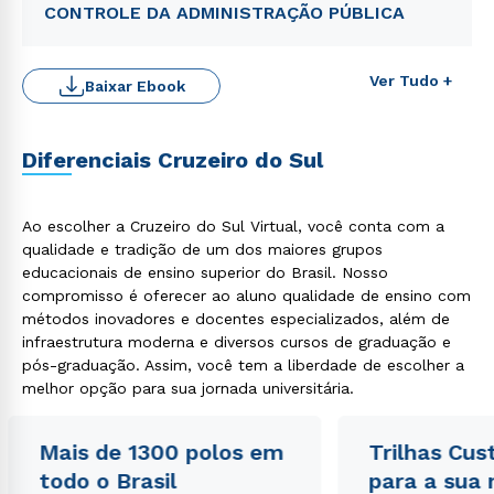
CONTROLE DA ADMINISTRAÇÃO PÚBLICA
Ver Tudo +
Baixar Ebook
Diferenciais Cruzeiro do Sul
Ao escolher a Cruzeiro do Sul Virtual, você conta com a
qualidade e tradição de um dos maiores grupos
Rápido e fácil
educacionais de ensino superior do Brasil. Nosso
WhatsApp
compromisso é oferecer ao aluno qualidade de ensino com
métodos inovadores e docentes especializados, além de
ou
infraestrutura moderna e diversos cursos de graduação e
pós-graduação. Assim, você tem a liberdade de escolher a
melhor opção para sua jornada universitária.
Mais de 1300 polos em
Trilhas Cus
todo o Brasil
para a sua
Estou de acordo com a
Política de Privacidade.
e