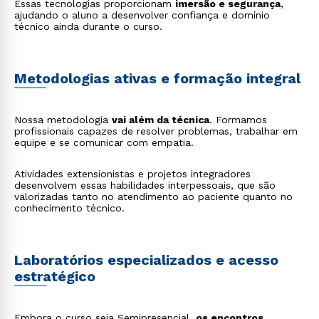
Essas tecnologias proporcionam
imersão e segurança
,
ajudando o aluno a desenvolver confiança e domínio
técnico ainda durante o curso.
Metodologias ativas e formação integral
Nossa metodologia
vai além da técnica
. Formamos
profissionais capazes de resolver problemas, trabalhar em
equipe e se comunicar com empatia.
Rápido e fácil
Atividades extensionistas e projetos integradores
WhatsApp
desenvolvem essas habilidades interpessoais, que são
valorizadas tanto no atendimento ao paciente quanto no
ou
conhecimento técnico.
Laboratórios especializados e acesso
estratégico
Estou de acordo com a
Política de Privacidade.
e
Embora o curso seja Semipresencial,
os encontros