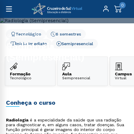
0
Tecnológico
6 semestres
Graduação
Saúde
Radiologia (Semipresencial)
Radiologia
Início Imediato
Semipresencial
(Semipresencial)
Formação
Aula
Campus
Tecnológico
Semipresencial
Virtual
Conheça o curso
Radiologia
é a especialidade da saúde que usa radiação
para diagnosticar e, em alguns casos, tratar doenças. Sua
função principal é gerar imagens do interior do corpo