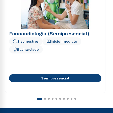
Fonoaudiologia (Semipresencial)
8 semestres
Início Imediato
Bacharelado
Semipresencial