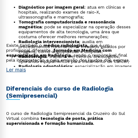
Diagnóstico por imagem geral
: atua em clínicas e
hospitais, realizando exames de raio-X,
ultrassonografia e mamografia;
Tomografia computadorizada e ressonância
magnética
: pode se especializar na operação desses
equipamentos de alta tecnologia, uma área que
costuma oferecer melhores remunerações;
Radiologia intervencionista
: auxilia em
Existe também o
médico radiologista,
que é um
procedimentos minimamente invasivos guiados por
profissional diferente,
formado em Medicina com
imagens, como angioplastias e biópsias;
especialização em Radiologia
, sendo o responsável final
Radioterapia
: trabalha em centros oncológicos,
pela interpretação e pela emissão dos laudos dos exames.
operando equipamentos para tratamento de câncer;
Radiologia odontológica
: especialização em imagens
Ler mais
para dentistas e cirurgiões-dentistas, uma área com
grande demanda. Após a graduação, uma pós-
graduação na área pode ser um excelente passo;
Radiologia veterinária
: área em crescimento que
Diferenciais do curso de Radiologia
atua em hospitais veterinários e clínicas para animais;
(Semipresencial)
Radiologia industrial
: utiliza a tecnologia de imagem
para inspecionar soldas, peças e estruturas em
indústrias, assegurando controle de qualidade;
Gestão e supervisão
: com experiência, o tecnólogo
O curso de Radiologia Semipresencial da Cruzeiro do Sul
pode assumir a coordenação de serviços de imagem,
Virtual combina
tecnologia de ponta, prática
gerenciando equipes e processos.
supervisionada e formação humanizada
.