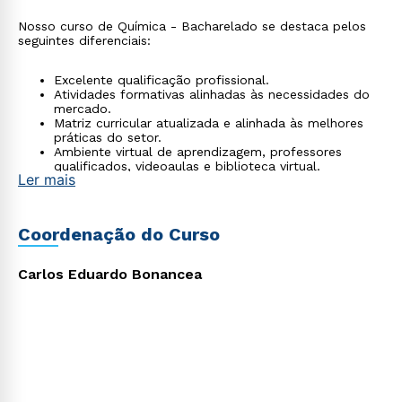
Nosso curso de Química - Bacharelado se destaca pelos
seguintes diferenciais:
Excelente qualificação profissional.
Atividades formativas alinhadas às necessidades do
mercado.
Matriz curricular atualizada e alinhada às melhores
práticas do setor.
Ambiente virtual de aprendizagem, professores
qualificados, videoaulas e biblioteca virtual.
Ler mais
Material didático de excelência desenvolvido por
mestres e doutores.
Flexibilidade nos horários de estudo, facilitando o
Rápido e fácil
processo de aprendizagem.
Coordenação do Curso
WhatsApp
Transforme sua paixão pela química em uma carreira
promissora. Inscreva-se agora no curso de Química -
ou
Bacharelado da Cruzeiro do Sul Virtual e dê o
Carlos Eduardo Bonancea
primeiro passo para um futuro brilhante na ciência e
tecnologia.
Estou de acordo com a
Política de Privacidade.
e