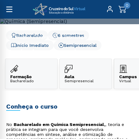
0
Bacharelado
6 semestres
Graduação
Engenharia e Tecnologia
Química (Semipresencial)
Início Imediato
Semipresencial
Química (Semipresencial)
Formação
Aula
Campus
Bacharelado
Semipresencial
Virtual
Conheça o curso
No
Bacharelado em Química Semipresencial,
, teoria e
prática se integram para que você desenvolva
competências em síntese, análise e otimização de