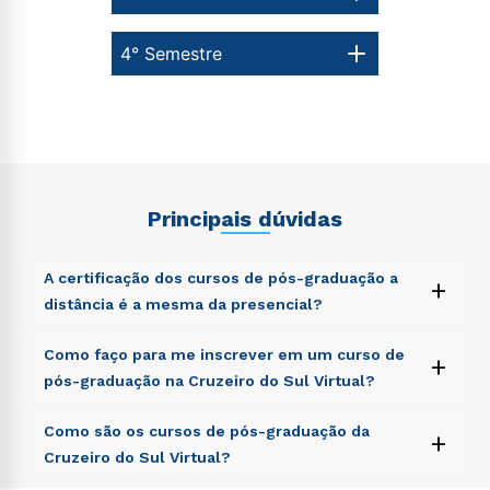
4° Semestre
Principais dúvidas
A certificação dos cursos de pós-graduação a
+
distância é a mesma da presencial?
Sed ut perspiciatis unde omnis iste natus error sit
Como faço para me inscrever em um curso de
+
voluptatem accusantium doloremque laudantium,
pós-graduação na Cruzeiro do Sul Virtual?
totam rem aperiam, eaque ipsa quae ab illo inventore
veritatis et quasi architecto beatae vitae dicta sunt
Sed ut perspiciatis unde omnis iste natus error sit
Como são os cursos de pós-graduação da
explicabo. Nemo enim ipsam voluptatem quia
+
voluptatem accusantium doloremque laudantium,
voluptas sit aspernatur aut odit aut fugit, sed quia
Cruzeiro do Sul Virtual?
totam rem aperiam, eaque ipsa quae ab illo inventore
consequuntur magni dolores eos qui ratione
veritatis et quasi architecto beatae vitae dicta sunt