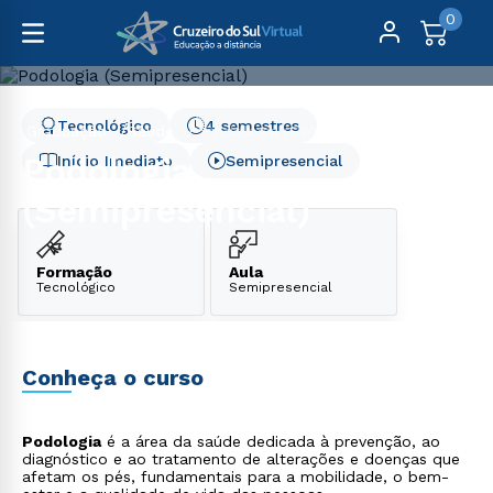
0
Tecnológico
4 semestres
Graduação
Saúde
Podologia (Semipresencial)
Podologia
Início Imediato
Semipresencial
(Semipresencial)
Formação
Aula
Tecnológico
Semipresencial
Conheça o curso
Podologia
é a área da saúde dedicada à prevenção, ao
diagnóstico e ao tratamento de alterações e doenças que
afetam os pés, fundamentais para a mobilidade, o bem-