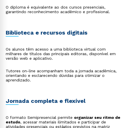
O diploma é equivalente ao dos cursos presenciais,
garantindo reconhecimento acadêmico e profissional.
Rápido e fácil
WhatsApp
Biblioteca e recursos digitais
ou
Os alunos têm acesso a uma biblioteca virtual com
milhares de títulos das principais editoras, disponível em
versão web e aplicativo.
Tutores on-line acompanham toda a jornada acadêmica,
orientando e esclarecendo dúvidas para otimizar o
Estou de acordo com a
Política de Privacidade.
e
aprendizado.
autorizo que meus dados sejam utilizados para o
envio de conteúdos da Cruzeiro do Sul.
Jornada completa e flexível
O formato Semipresencial permite
organizar seu ritmo de
estudo
, acessar materiais ilimitados e participar de
atividades presenciais ou estágios previstos na matriz