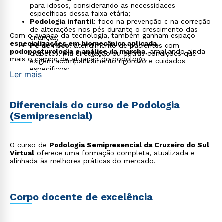
para idosos, considerando as necessidades
específicas dessa faixa etária;
Podologia infantil
: foco na prevenção e na correção
de alterações nos pés durante o crescimento das
Com o avanço da tecnologia, também ganham espaço
crianças;
especializações em biomecânica aplicada,
Pé de risco
: atendimento de pacientes com
podoposturologia e análise da marcha
, ampliando ainda
diabetes, má circulação ou outras condições que
mais o campo de atuação do podólogo.
exigem acompanhamento rigoroso e cuidados
específicos;
Ler mais
Podologia desportiva
: tratamento e prevenção de
lesões em atletas, com foco no desempenho e na
recuperação muscular;
Estética podológica
: atuação em clínicas e spas
Diferenciais do curso de Podologia
com foco no bem-estar, na aparência e na saúde dos
(Semipresencial)
pés;
Consultoria em calçados
: análise da pisada e
recomendação de calçados apropriados para cada
perfil, inclusive com atuação na indústria de
O curso de
Podologia Semipresencial da Cruzeiro do Sul
calçados;
Virtual
oferece uma formação completa, atualizada e
Educação e capacitação
: atuação como docente ou
alinhada às melhores práticas do mercado.
instrutor em cursos técnicos e profissionalizantes na
área de podologia.
Corpo docente de excelência