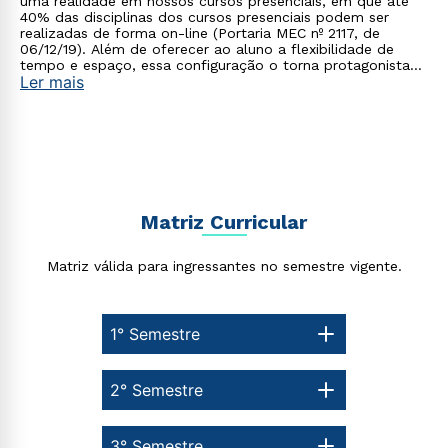
uma realidade em nossos cursos presenciais, em que até
40% das disciplinas dos cursos presenciais podem ser
realizadas de forma on-line (Portaria MEC nº 2117, de
06/12/19). Além de oferecer ao aluno a flexibilidade de
tempo e espaço, essa configuração o torna protagonista
Ler mais
no processo de construção do seu conhecimento.
Matriz Curricular
Matriz válida para ingressantes no semestre vigente.
1° Semestre
2° Semestre
3° Semestre