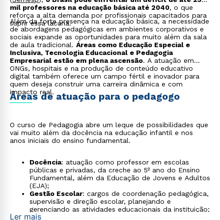
tornando as aulas mais dinâmicas e interativas.
mil professores na educação básica até 2040
, o que
reforça a alta demanda por profissionais capacitados para
Além da forte presença na educação básica, a necessidade
suprir essa lacuna.
de abordagens pedagógicas em ambientes corporativos e
sociais expande as oportunidades para muito além da sala
de aula tradicional.
Áreas como Educação Especial e
Inclusiva, Tecnologia Educacional e Pedagogia
Empresarial estão em plena ascensão
. A atuação em
ONGs, hospitais e na produção de conteúdo educativo
digital também oferece um campo fértil e inovador para
quem deseja construir uma carreira dinâmica e com
impacto real.
Áreas de atuação para o pedagogo
O curso de Pedagogia abre um leque de possibilidades que
vai muito além da docência na educação infantil e nos
anos iniciais do ensino fundamental.
Docência
: atuação como professor em escolas
públicas e privadas, da creche ao 5º ano do Ensino
Fundamental, além da Educação de Jovens e Adultos
(EJA);
Gestão Escolar
: cargos de coordenação pedagógica,
supervisão e direção escolar, planejando e
gerenciando as atividades educacionais da instituição;
Ler mais
Pedagogia Empresarial
: desenvolvimento de