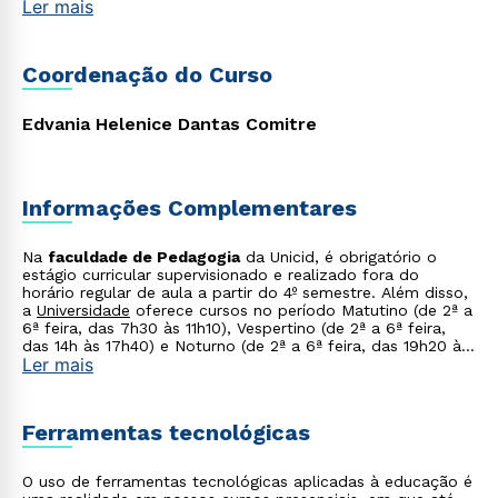
Ler mais
Coordenação do Curso
Rápido e fácil
WhatsApp
ou
Edvania Helenice Dantas Comitre
Informações Complementares
Na
faculdade de Pedagogia
da Unicid, é obrigatório o
estágio curricular supervisionado e realizado fora do
horário regular de aula a partir do 4º semestre. Além disso,
Estou de acordo com a
Política de Privacidade.
e
a
Universidade
oferece cursos no período Matutino (de 2ª a
autorizo que meus dados sejam utilizados para o
6ª feira, das 7h30 às 11h10), Vespertino (de 2ª a 6ª feira,
envio de conteúdos da Cruzeiro do Sul.
das 14h às 17h40) e Noturno (de 2ª a 6ª feira, das 19h20 às
Ler mais
23h00).
Ferramentas tecnológicas
O uso de ferramentas tecnológicas aplicadas à educação é