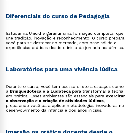
treinamentos e programas de capacitação para
colaboradores em empresas, focando no
desenvolvimento de competências;
Diferenciais do curso de Pedagogia
Pedagogia Hospitalar
: acompanhamento do
processo de aprendizagem de crianças e jovens
internados, garantindo a continuidade de sua
educação durante o tratamento;
Estudar na Unicid é garantir uma formação completa, que
Produção de Material Didático
: elaboração e revisão
une tradição, inovação e reconhecimento. O curso prepara
de livros, jogos educativos, softwares e outros
você para se destacar no mercado, com base sólida e
recursos pedagógicos para editoras e empresas de
experiências práticas desde o início da jornada acadêmica.
tecnologia educacional;
Orientação Educacional
: apoio a estudantes no
desenvolvimento pessoal, social e de aprendizagem,
auxiliando em questões vocacionais e de
Laboratórios para uma vivência lúdica
comportamento.
Durante o curso, você tem acesso direto a espaços como
a
Brinquedoteca
e a
Ludoteca
para transformar a teoria
em prática. Esses ambientes são essenciais para
exercitar
a observação e a criação de atividades lúdicas
,
preparando você para aplicar metodologias inovadoras no
desenvolvimento da infância e dos anos iniciais.
Imersão na prática docente desde o