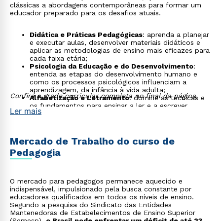
clássicas a abordagens contemporâneas para formar um
educador preparado para os desafios atuais.
Didática e Práticas Pedagógicas
: aprenda a planejar
e executar aulas, desenvolver materiais didáticos e
aplicar as metodologias de ensino mais eficazes para
cada faixa etária;
Psicologia da Educação e do Desenvolvimento
:
entenda as etapas do desenvolvimento humano e
como os processos psicológicos influenciam a
aprendizagem, da infância à vida adulta;
Confira a grade curricular completa no final da página.
Alfabetização e Letramento
: domine as técnicas e
os fundamentos para ensinar a ler e a escrever,
Ler mais
promovendo o desenvolvimento da comunicação e
da interpretação;
Educação Inclusiva e Direitos Humanos
: estude
estratégias para acolher a diversidade em sala de
Mercado de Trabalho do curso de
aula, garantindo uma educação de qualidade para
Pedagogia
todos, incluindo alunos com necessidades especiais;
Gestão Educacional e Políticas Públicas
: conheça a
estrutura do sistema educacional brasileiro e
desenvolva habilidades para administrar escolas,
O mercado para pedagogos permanece aquecido e
coordenar equipes e implementar políticas
indispensável, impulsionado pela busca constante por
educacionais;
educadores qualificados em todos os níveis de ensino.
Tecnologias Educacionais
: explore o uso de
Segundo a pesquisa do Sindicato das Entidades
ferramentas digitais e recursos tecnológicos para
Mantenedoras de Estabelecimentos de Ensino Superior
enriquecer o processo de ensino e aprendizagem,
(
Semesp
),
o Brasil pode enfrentar um déficit de até 235