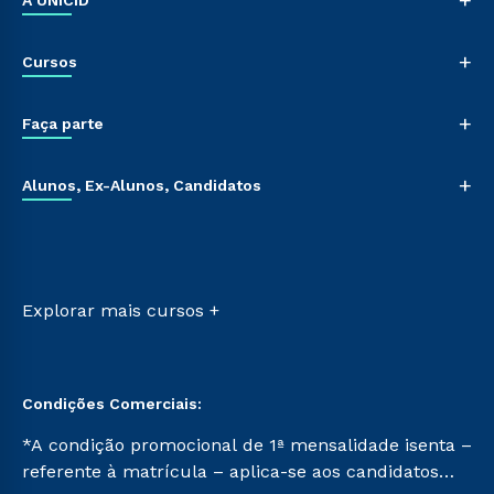
+
A UNICID
Nossa História
+
Cursos
Sala de Imprensa
Trabalhe Conosco
Graduação
+
Sou Colaborador
Faça parte
Pós-graduação
Tour Presencial
Cursos de Medicina
Vestibular Múltipla Escolha
Ética e Integridade
+
Cursos Livres
Alunos, Ex-Alunos, Candidatos
Vestibular Redação
Cursos Técnicos
Ingresso via Enem
Sou Aluno
Retorne ao Curso
Sou Candidato
Transferência
Sou Ex-aluno
Vestibular Mérito
Canais de Atendimento
Explorar mais cursos +
Vestibular Solidário
Acessibilidade
Segunda Graduação
Biblioteca
Condições Comerciais:
*A condição promocional de 1ª mensalidade isenta –
referente à matrícula – aplica-se aos candidatos