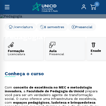
0
Licenciatura
8 semestres
Presencial
Graduação
Educação
Pedagogia
Pedagogia
Enade
Formação
Aula
4
Licenciatura
Presencial
Conheça o curso
Com
conceito de excelência no MEC e metodologia
inovadora
, a
Faculdade de Pedagogia da Unicid
prepara
você para ser um verdadeiro agente de transformação
social. O curso oferece uma infraestrutura de excelência,
com
espaços pedagógicos, ludoteca e brinquedoteca