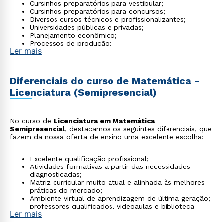
Cursinhos preparatórios para vestibular;
Cursinhos preparatórios para concursos;
Diversos cursos técnicos e profissionalizantes;
Universidades públicas e privadas;
Planejamento econômico;
Processos de produção;
Ler mais
Pesquisas relacionadas a área;
Produção de material pedagógico e softwares
aplicados à educação;
Centros de processamento de dados;
Diferenciais do curso de Matemática -
Editoras.
Licenciatura (Semipresencial)
No curso de
Licenciatura em Matemática
Semipresencial
, destacamos os seguintes diferenciais, que
fazem da nossa oferta de ensino uma excelente escolha:
Excelente qualificação profissional;
Atividades formativas a partir das necessidades
diagnosticadas;
Matriz curricular muito atual e alinhada às melhores
práticas do mercado;
Ambiente virtual de aprendizagem de última geração;
professores qualificados, videoaulas e biblioteca
Ler mais
virtual;