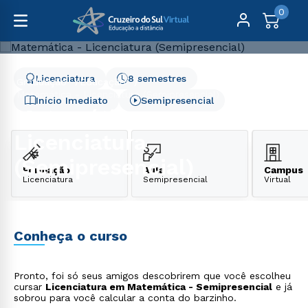
0
Licenciatura
8 semestres
Graduação
Educação
Matemática - Licenciatura (Semipresencial)
Início Imediato
Semipresencial
Matemática -
Licenciatura
(Semipresencial)
Formação
Aula
Campus
Licenciatura
Semipresencial
Virtual
Conheça o curso
Pronto, foi só seus amigos descobrirem que você escolheu
cursar
Licenciatura em Matemática - Semipresencial
e já
sobrou para você calcular a conta do barzinho.