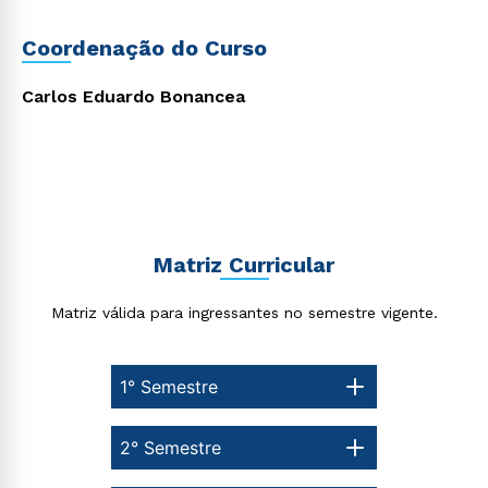
Material didático de excelência desenvolvido por
professores mestres e doutores;
Flexibilização dos horários de estudo, que facilita o
Coordenação do Curso
processo de aprendizagem para um método efetivo
de aquisição de conhecimento.
Cursos gratuitos
para turbinar o currículo;
Carlos Eduardo Bonancea
Plataforma Blackboard de aprendizagem disponível
24 horas;
Rápido e fácil
WhatsApp
Quer cursar Licenciatura em Matemática
Semipresencial? Confira as oportunidades de
bolsas
ou
e descontos agora mesmo!
Matriz Curricular
Matriz válida para ingressantes no semestre vigente.
Estou de acordo com a
Política de Privacidade.
e
autorizo que meus dados sejam utilizados para o
1° Semestre
envio de conteúdos da Cruzeiro do Sul.
2° Semestre