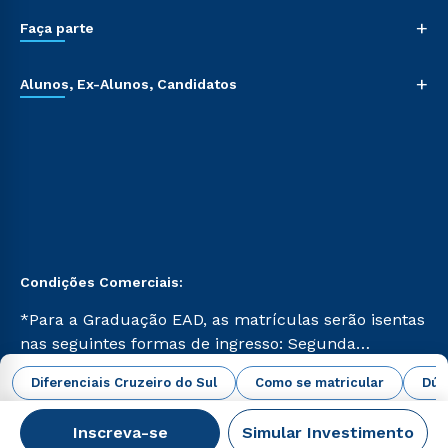
+
Faça parte
+
Alunos, Ex-Alunos, Candidatos
Condições Comerciais:
*Para a Graduação EAD, as matrículas serão isentas
nas seguintes formas de ingresso: Segunda
Graduação, Segunda Graduação 2.0 e Transferência.
abrir todas as condições vigentes
Diferenciais Cruzeiro do Sul
Como se matricular
Dúv
Já para as demais, a taxa de matrícula será de R$
49. *Para a Pós-graduação EAD, as ofertas
Inscreva-se
Simular Investimento
mencionadas são referentes aos cursos: Ensino
Campus Virtual Cruzeiro do Sul Educacional © 2026 -