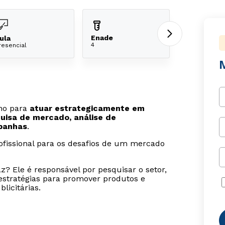
Enade
ula
4
resencial
uno para
atuar estrategicamente em
isa de mercado, análise de
panhas
.
rofissional para os desafios de um mercado
az? Ele é responsável por pesquisar o setor,
 estratégias para promover produtos e
licitárias.