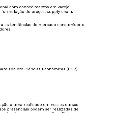
sional com conhecimentos em varejo,
e formulação de preços, supply chain,
rá as tendências do mercado consumidor e
dores!
harelado em Ciências Econômicas (USP).
Rápido e fácil
Rápido e fácil
WhatsApp
WhatsApp
ou
ou
cação é uma realidade em nossos cursos
sos presenciais podem ser realizadas de