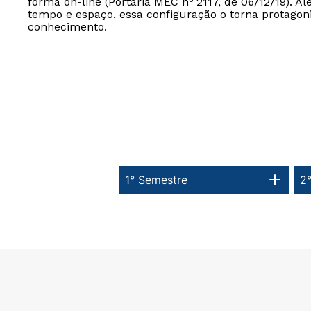
forma on-line (Portaria MEC nº 2117, de 06/12/19). Al
tempo e espaço, essa configuração o torna protagon
conhecimento.
1° Semestre
2