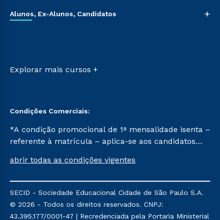
Cursos de Medicina
Vestibular Múltipla Escolha
Ética e Integridade
+
Cursos Livres
Alunos, Ex-Alunos, Candidatos
Vestibular Redação
Cursos Técnicos
Ingresso via Enem
Sou Aluno
Retorne ao Curso
Sou Candidato
Transferência
Sou Ex-aluno
Vestibular Mérito
Canais de Atendimento
Explorar mais cursos +
Vestibular Solidário
Acessibilidade
Segunda Graduação
Biblioteca
Condições Comerciais:
*A condição promocional de 1ª mensalidade isenta –
referente à matrícula – aplica-se aos candidatos
aprovados em todas as formas de ingresso, exceto
abrir todas as condições vigentes
na prova on-line ou agendada, que ofertam bolsas
de até 50% de desconto, ambos ingressantes no
semestre vigente, que ainda não tenham efetivado
SECID - Sociedade Educacional Cidade de São Paulo S.A.
e/ou não tenham cancelado ou trancado sua
© 2026 - Todos os direitos reservados. CNPJ:
matrícula em uma das Instituições da Cruzeiro do
43.395.177/0001-47 | Recredenciada pela Portaria Ministerial