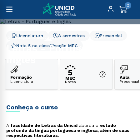
0
Licenciatura
8 semestres
Presencial
Graduação
Educação
Letras - Português e Inglês
Letras - Português e
Nota 5 na classificação MEC
Inglês
Formação
Aula
Licenciatura
Presencial
Notas
Conheça o curso
A
faculdade de Letras da Unicid
aborda o
estudo
profundo da língua portuguesa e inglesa, além de suas
respectivas literaturas
.