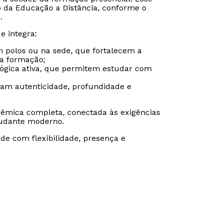
o da Educação a Distância, conforme o
.
e integra:
m polos ou na sede, que fortalecem a
da formação;
gógica ativa, que permitem estudar com
ram autenticidade, profundidade e
êmica completa, conectada às exigências
udante moderno.
de com flexibilidade, presença e
Rápido e fácil
Rápido e fácil
WhatsApp
WhatsApp
ou
ou