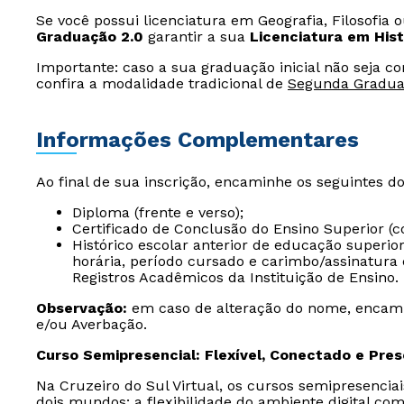
Se você possui licenciatura em Geografia, Filosofia 
Graduação 2.0
garantir a sua
Licenciatura em Hist
Importante: caso a sua graduação inicial não seja c
confira a modalidade tradicional de
Segunda Gradu
Informações Complementares
Ao final de sua inscrição, encaminhe os seguintes d
Diploma (frente e verso);
Certificado de Conclusão do Ensino Superior (c
Histórico escolar anterior de educação superio
horária, período cursado e carimbo/assinatura 
Registros Acadêmicos da Instituição de Ensino.
Observação:
em caso de alteração do nome, encam
e/ou Averbação.
Curso Semipresencial: Flexível, Conectado e Pre
Na Cruzeiro do Sul Virtual, os cursos semipresencia
dois mundos: a flexibilidade do ambiente digital com