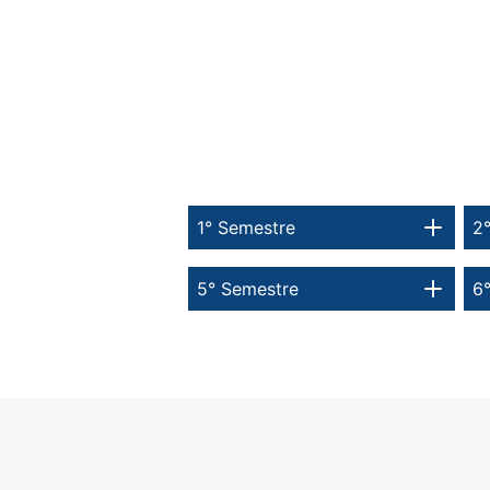
1° Semestre
2
5° Semestre
6