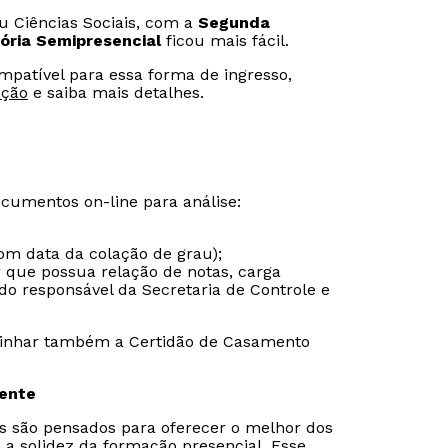
ou Ciências Sociais, com a
Segunda
ória Semipresencial
ficou mais fácil.
ompatível para essa forma de ingresso,
ação
e saiba mais detalhes.
ocumentos on-line para análise:
om data da colação de grau);
r que possua relação de notas, carga
do responsável da Secretaria de Controle e
inhar também a Certidão de Casamento
sente
is são pensados para oferecer o melhor dos
 a solidez da formação presencial. Esse