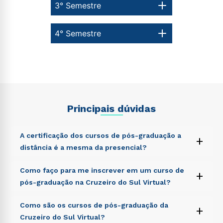
3° Semestre
4° Semestre
Principais dúvidas
A certificação dos cursos de pós-graduação a
+
distância é a mesma da presencial?
Sed ut perspiciatis unde omnis iste natus error sit
Como faço para me inscrever em um curso de
+
voluptatem accusantium doloremque laudantium,
pós-graduação na Cruzeiro do Sul Virtual?
totam rem aperiam, eaque ipsa quae ab illo inventore
veritatis et quasi architecto beatae vitae dicta sunt
Sed ut perspiciatis unde omnis iste natus error sit
Como são os cursos de pós-graduação da
explicabo. Nemo enim ipsam voluptatem quia
+
voluptatem accusantium doloremque laudantium,
voluptas sit aspernatur aut odit aut fugit, sed quia
Cruzeiro do Sul Virtual?
totam rem aperiam, eaque ipsa quae ab illo inventore