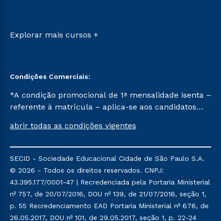
Retorne ao Curso
Sou Candidato
Transferência
Sou Ex-aluno
Vestibular Mérito
Canais de Atendimento
Explorar mais cursos +
Vestibular Solidário
Acessibilidade
Segunda Graduação
Biblioteca
Condições Comerciais:
*A condição promocional de 1ª mensalidade isenta –
referente à matrícula – aplica-se aos candidatos
aprovados em todas as formas de ingresso, exceto
abrir todas as condições vigentes
na prova on-line ou agendada, que ofertam bolsas
de até 50% de desconto, ambos ingressantes no
semestre vigente, que ainda não tenham efetivado
SECID - Sociedade Educacional Cidade de São Paulo S.A.
e/ou não tenham cancelado ou trancado sua
© 2026 - Todos os direitos reservados. CNPJ:
matrícula em uma das Instituições da Cruzeiro do
43.395.177/0001-47 | Recredenciada pela Portaria Ministerial
Sul Educacional, no período de um ano. Tais
nº 757, de 20/07/2016, DOU nº 139, de 21/07/2016, seção 1,
condições não se aplicam aos cursos de Medicina, e
p. 55 Recredenciamento EAD Portaria Ministerial nº 676, de
também para matriculados via FIES, Prouni e
26.05.2017, DOU nº 101, de 29.05.2017, seção 1, p. 22-24