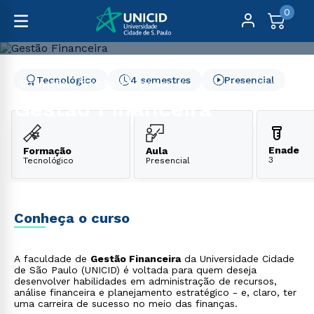
0
Tecnológico
4 semestres
Presencial
Graduação
Gestão e Negócios
Gestão Financeira
Gestão Financeira
Enade
Formação
Aula
3
Tecnológico
Presencial
Conheça o curso
A faculdade de
Gestão Financeira
da Universidade Cidade
de São Paulo (UNICID) é voltada para quem deseja
desenvolver habilidades em administração de recursos,
análise financeira e planejamento estratégico - e, claro, ter
uma carreira de sucesso no meio das finanças.