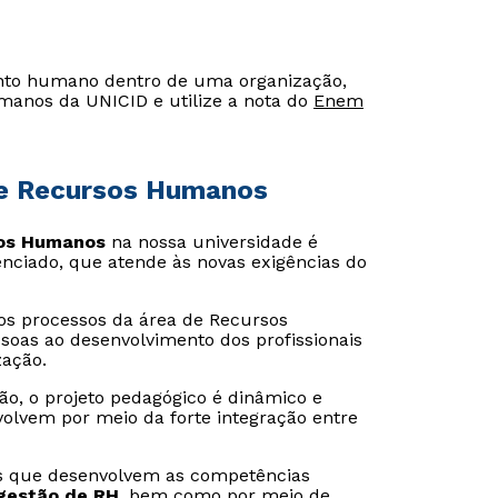
ento humano dentro de uma organização,
manos da UNICID e utilize a nota do
Enem
de Recursos Humanos
sos Humanos
na nossa universidade é
enciado, que atende às novas exigências do
os processos da área de Recursos
oas ao desenvolvimento dos profissionais
ação.
o, o projeto pedagógico é dinâmico e
nvolvem por meio da forte integração entre
nas que desenvolvem as competências
gestão de RH
, bem como por meio de