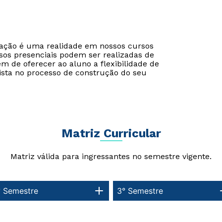
cação é uma realidade em nossos cursos
Estou de acordo com a
Estou de acordo com a
Política de Privacidade.
Política de Privacidade.
e
e
sos presenciais podem ser realizadas de
autorizo que meus dados sejam utilizados para o
autorizo que meus dados sejam utilizados para o
ém de oferecer ao aluno a flexibilidade de
envio de conteúdos da Unicid.
envio de conteúdos da Cruzeiro do Sul.
ista no processo de construção do seu
Matriz Curricular
Matriz válida para ingressantes no semestre vigente.
° Semestre
3° Semestre