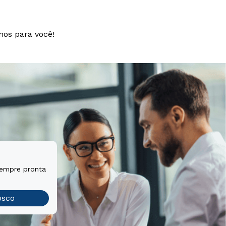
mos para você!
sempre pronta
osco