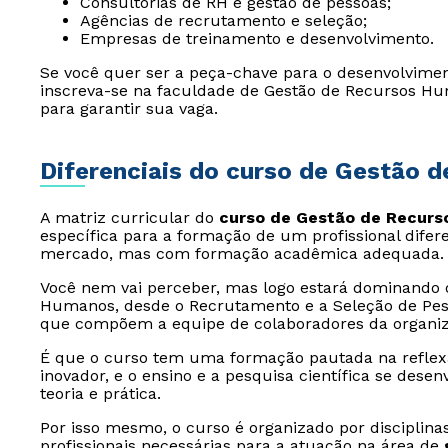
Consultorias de RH e gestão de pessoas;
Agências de recrutamento e seleção;
Empresas de treinamento e desenvolvimento.
Se você quer ser a peça-chave para o desenvolvim
inscreva-se na faculdade de Gestão de Recursos Hu
para garantir sua vaga.
Diferenciais do curso de Gestão 
A matriz curricular do
curso de Gestão de Recur
específica para a formação de um profissional difer
mercado, mas com formação acadêmica adequada.
Você nem vai perceber, mas logo estará dominando 
Humanos, desde o Recrutamento e a Seleção de Pess
que compõem a equipe de colaboradores da organiz
É que o curso tem uma formação pautada na reflexã
inovador, e o ensino e a pesquisa científica se dese
teoria e prática.
Por isso mesmo, o curso é organizado por discipli
profissionais necessárias para a atuação na área de