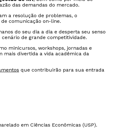
 razão das demandas do mercado.
ram a resolução de problemas, o
s de comunicação on-line.
nos do seu dia a dia e desperta seu senso
 cenário de grande competitividade.
omo minicursos, workshops, jornadas e
 mais divertida a vida acadêmica da
iamentos
que contribuirão para sua entrada
Rápido e fácil
Rápido e fácil
WhatsApp
WhatsApp
ou
ou
harelado em Ciências Econômicas (USP).