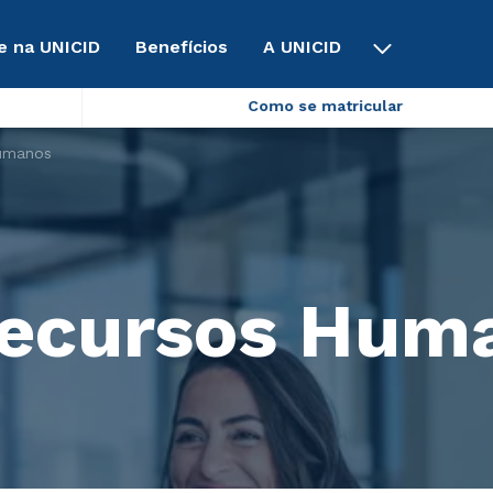
e na UNICID
Benefícios
A UNICID
Como se matricular
umanos
Recursos Hum