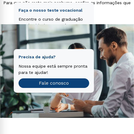
Para que não reste mais nenhuma, confira as informações que
voluptas sit aspernatur aut odit aut fugit, sed quia
separamos para você!
consequuntur magni dolores eos qui ratione
Faça o nosso teste vocacional
voluptatem sequi nesciunt.
Encontre o curso de graduação
que é o ideal para você.
Teste vocacional
Precisa de ajuda?
Nossa equipe está sempre pronta
para te ajudar!
Fale conosco