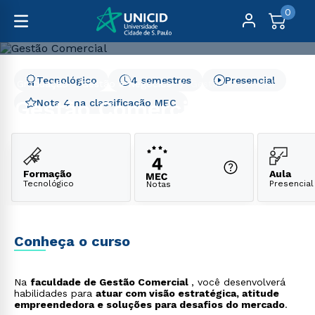
0
Tecnológico
4 semestres
Presencial
Graduação
Gestão e Negócios
Gestão Comercial
Gestão Comercial
Nota 4 na classificação MEC
Formação
Aula
Tecnológico
Presencial
Notas
Conheça o curso
Na
faculdade de Gestão Comercial
, você desenvolverá
habilidades para
atuar com visão estratégica, atitude
empreendedora e soluções para desafios do mercado
.