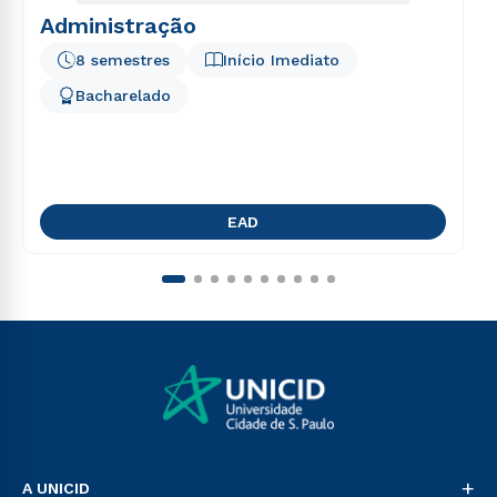
Administração
8 semestres
Início Imediato
Bacharelado
EAD
+
A UNICID