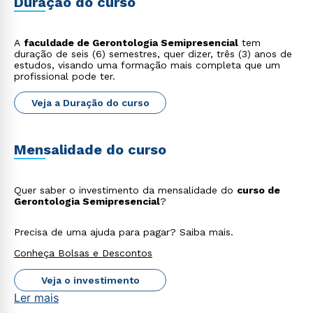
Duração do curso
A
faculdade de Gerontologia Semipresencial
tem
duração de seis (6) semestres, quer dizer, três (3) anos de
estudos, visando uma formação mais completa que um
profissional pode ter.
Veja a Duração do curso
Rápido e fácil
WhatsApp
ou
Mensalidade do curso
Quer saber o investimento da mensalidade do
curso de
Gerontologia Semipresencial
?
Precisa de uma ajuda para pagar? Saiba mais.
Estou de acordo com a
Política de Privacidade.
e
Conheça Bolsas e Descontos
autorizo que meus dados sejam utilizados para o
envio de conteúdos da Cruzeiro do Sul.
Veja o investimento
Ler mais