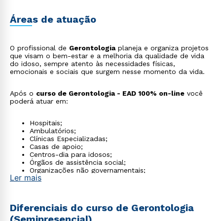
Áreas de atuação
O profissional de
Gerontologia
planeja e organiza projetos
que visam o bem-estar e a melhoria da qualidade de vida
do idoso, sempre atento às necessidades físicas,
emocionais e sociais que surgem nesse momento da vida.
Após o
curso de Gerontologia - EAD 100% on-line
você
poderá atuar em:
Hospitais;
Ambulatórios;
Clínicas Especializadas;
Casas de apoio;
Centros-dia para idosos;
Órgãos de assistência social;
Organizações não governamentais;
Ler mais
Centros de saúde e convivência;
Empresas de cuidadores;
Home Care.
Diferenciais do curso de Gerontologia
(Semipresencial)