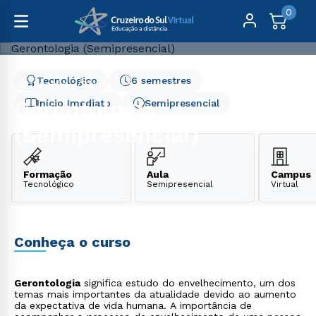
0
Tecnológico
6 semestres
Graduação
Saúde
Gerontologia (Semipresencial)
Gerontologia
Início Imediato
Semipresencial
(Semipresencial)
Formação
Aula
Campus
Tecnológico
Semipresencial
Virtual
Conheça o curso
Gerontologia
significa estudo do envelhecimento, um dos
temas mais importantes da atualidade devido ao aumento
da expectativa de vida humana. A importância de