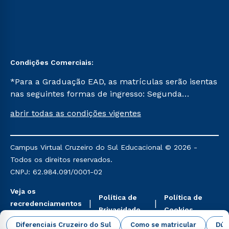
Condições Comerciais:
*Para a Graduação EAD, as matrículas serão isentas
nas seguintes formas de ingresso: Segunda
Graduação, Segunda Graduação 2.0 e Transferência.
abrir todas as condições vigentes
Já para as demais, a taxa de matrícula será de R$
49. *Para a Pós-graduação EAD, as ofertas
mencionadas são referentes aos cursos: Ensino
Campus Virtual Cruzeiro do Sul Educacional © 2026 -
Religioso, Geografia para a Docência e Metodologia
Todos os direitos reservados.
do Ensino de História: Questões Atuais.
CNPJ: 62.984.091/0001-02
Veja os
Política de
Política de
recredenciamentos
Privacidade
Cookies
aqui
Diferenciais Cruzeiro do Sul
Como se matricular
Dúv