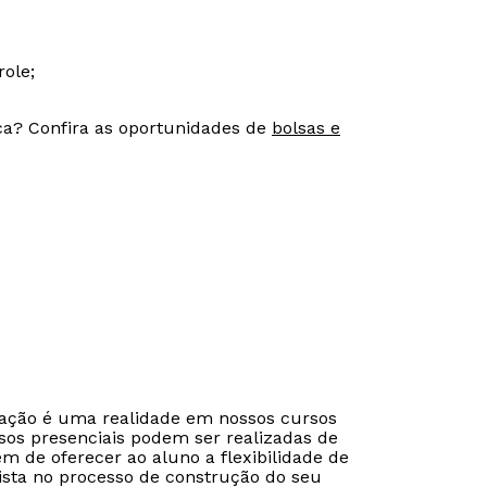
ole;
ca? Confira as oportunidades de
bolsas e
Rápido e fácil
Rápido e fácil
WhatsApp
WhatsApp
cação é uma realidade em nossos cursos
ou
ou
sos presenciais podem ser realizadas de
ém de oferecer ao aluno a flexibilidade de
ista no processo de construção do seu