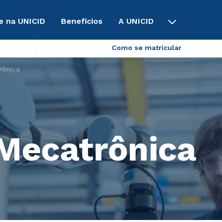
e na UNICID
Benefícios
A UNICID
Como se matricular
rônica
Mecatrônica