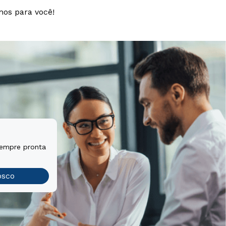
mos para você!
sempre pronta
osco