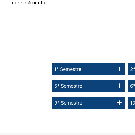
conhecimento.
1° Semestre
2
5° Semestre
6
9° Semestre
1