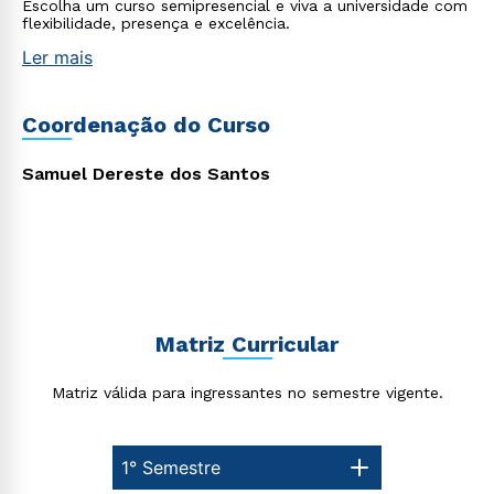
Escolha um curso semipresencial e viva a universidade com
flexibilidade, presença e excelência.
Rápido e fácil
Ler mais
WhatsApp
ou
Coordenação do Curso
Samuel Dereste dos Santos
Estou de acordo com a
Política de Privacidade.
e
autorizo que meus dados sejam utilizados para o
envio de conteúdos da Cruzeiro do Sul.
Matriz Curricular
Matriz válida para ingressantes no semestre vigente.
1° Semestre