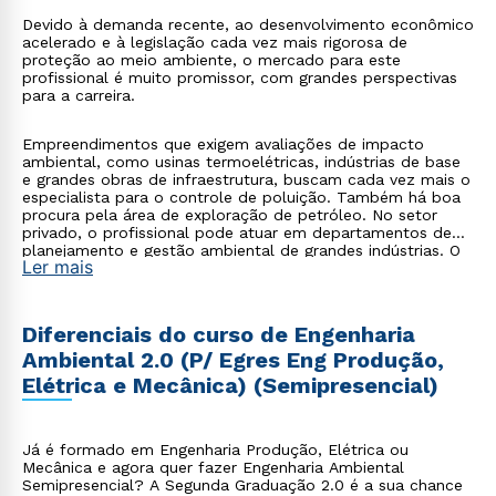
Devido à demanda recente, ao desenvolvimento econômico
acelerado e à legislação cada vez mais rigorosa de
proteção ao meio ambiente, o mercado para este
profissional é muito promissor, com grandes perspectivas
para a carreira.
Empreendimentos que exigem avaliações de impacto
ambiental, como usinas termoelétricas, indústrias de base
e grandes obras de infraestrutura, buscam cada vez mais o
especialista para o controle de poluição. Também há boa
procura pela área de exploração de petróleo. No setor
privado, o profissional pode atuar em departamentos de
planejamento e gestão ambiental de grandes indústrias. O
Ler mais
engenheiro ambiental também trabalha em empresas de
consultoria e auditoria ambiental, que atendem à demanda
de serviços por parte, principalmente, de construtoras.
Diferenciais do curso de Engenharia
Ambiental 2.0 (P/ Egres Eng Produção,
Elétrica e Mecânica) (Semipresencial)
Já é formado em Engenharia Produção, Elétrica ou
Mecânica e agora quer fazer Engenharia Ambiental
Semipresencial? A Segunda Graduação 2.0 é a sua chance