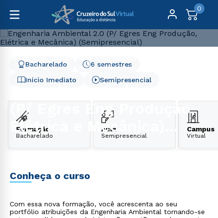
0
Graduação
Engenharia e Tecnologia
Bacharelado
6 semestres
Engenharia Ambiental 2.0 (P/ Egres Eng Produção, Elétrica
e Mecânica) (Semipresencial)
Início Imediato
Semipresencial
Engenharia Ambiental 2.0
(P/ Egres Eng Produção,
Elétrica e Mecânica)
Formação
Aula
Campus
Bacharelado
Semipresencial
Virtual
(Semipresencial)
Conheça o curso
Com essa nova formação, você acrescenta ao seu
portfólio atribuições da Engenharia Ambiental tornando-se