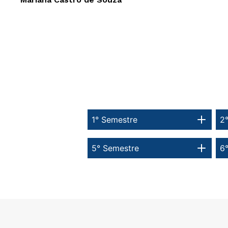
1° Semestre
2
5° Semestre
6