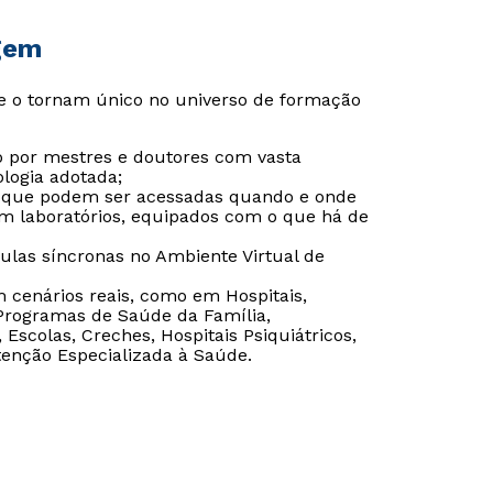
gem
e o tornam único no universo de formação
 por mestres e doutores com vasta
logia adotada;
o que podem ser acessadas quando e onde
m laboratórios, equipados com o que há de
aulas síncronas no Ambiente Virtual de
em cenários reais, como em Hospitais,
 Programas de Saúde da Família,
Escolas, Creches, Hospitais Psiquiátricos,
tenção Especializada à Saúde.
Rápido e fácil
Rápido e fácil
WhatsApp
WhatsApp
ou
ou