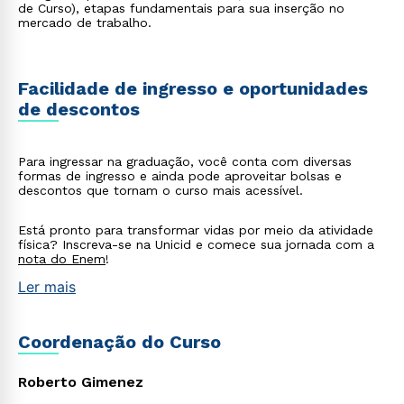
de Curso), etapas fundamentais para sua inserção no
mercado de trabalho.
Rápido e fácil
WhatsApp
Facilidade de ingresso e oportunidades
ou
de descontos
Para ingressar na graduação, você conta com diversas
formas de ingresso e ainda pode aproveitar bolsas e
descontos que tornam o curso mais acessível.
Estou de acordo com a
Política de Privacidade.
e
Está pronto para transformar vidas por meio da atividade
física? Inscreva-se na Unicid e comece sua jornada com a
autorizo que meus dados sejam utilizados para o
nota do Enem
!
envio de conteúdos da Cruzeiro do Sul.
Ler mais
Coordenação do Curso
Roberto Gimenez