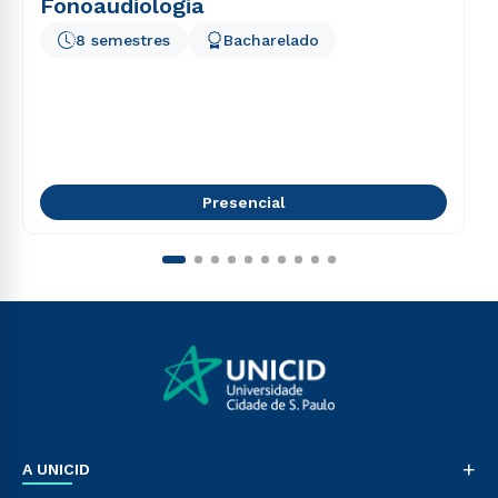
Fonoaudiologia
8 semestres
Bacharelado
Presencial
+
A UNICID