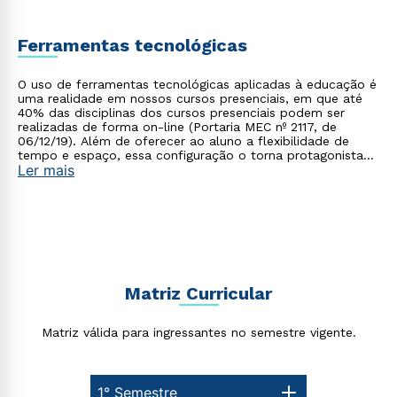
Ferramentas tecnológicas
O uso de ferramentas tecnológicas aplicadas à educação é
uma realidade em nossos cursos presenciais, em que até
40% das disciplinas dos cursos presenciais podem ser
realizadas de forma on-line (Portaria MEC nº 2117, de
06/12/19). Além de oferecer ao aluno a flexibilidade de
tempo e espaço, essa configuração o torna protagonista
Ler mais
no processo de construção do seu conhecimento.
Matriz Curricular
Matriz válida para ingressantes no semestre vigente.
1° Semestre