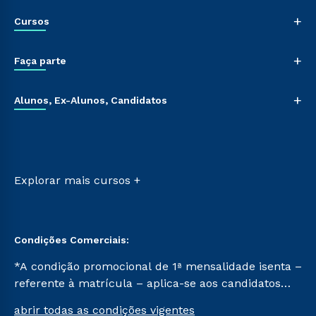
Nossa História
+
Cursos
Sala de Imprensa
Trabalhe Conosco
Graduação
+
Sou Colaborador
Faça parte
Pós-graduação
Tour Presencial
Cursos de Medicina
Vestibular Múltipla Escolha
Ética e Integridade
+
Cursos Livres
Alunos, Ex-Alunos, Candidatos
Vestibular Redação
Cursos Técnicos
Ingresso via Enem
Sou Aluno
Retorne ao Curso
Sou Candidato
Transferência
Sou Ex-aluno
Vestibular Mérito
Canais de Atendimento
Explorar mais cursos +
Vestibular Solidário
Acessibilidade
Segunda Graduação
Biblioteca
Condições Comerciais:
*A condição promocional de 1ª mensalidade isenta –
referente à matrícula – aplica-se aos candidatos
aprovados em todas as formas de ingresso, exceto
abrir todas as condições vigentes