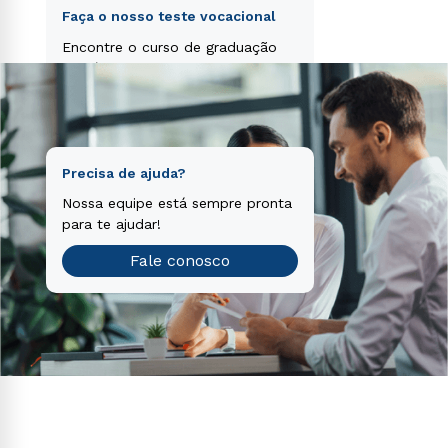
separamos para você!
consequuntur magni dolores eos qui ratione
Faça o nosso teste vocacional
voluptatem sequi nesciunt.
Encontre o curso de graduação
que é o ideal para você.
Teste vocacional
Precisa de ajuda?
Nossa equipe está sempre pronta
para te ajudar!
Fale conosco