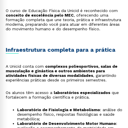
ginástica, dança, pilates, yoga e outras modalidades
coletivas, impulsionando o condicionamento físico e
O curso de Educação Física da Unicid é reconhecido com
o bem-estar;
conceito de excelência pelo MEC
, oferecendo uma
coach de saúde e bem-estar
: orienta indivíduos na
formação completa que une teoria, prática e infraestrutura
adoção de hábitos saudáveis, oferecendo suporte na
moderna, preparando você para atuar em diferentes áreas
prática regular de atividades físicas, alimentação
do movimento humano e do desempenho físico.
equilibrada e gestão do estresse.
Infraestrutura completa para a prática
A Unicid conta com
complexos poliesportivos, salas de
musculação e ginástica e outros ambientes para
atividades físicas de diversas modalidades
, garantindo
experiências práticas desde os primeiros semestres.
Os alunos têm acesso a
laboratórios especializados
que
fortalecem a formação científica e prática.
Laboratório de Fisiologia e Metabolismo
: análise do
desempenho físico, respostas fisiológicas e saúde
metabólica;
Laboratório de Desenvolvimento Motor Humano
: