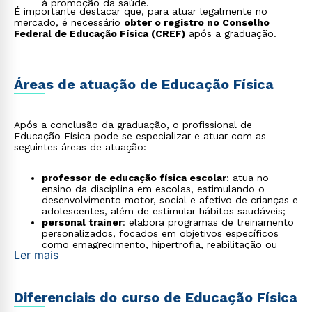
à promoção da saúde.
É importante destacar que, para atuar legalmente no
mercado, é necessário
obter o registro no Conselho
Federal de Educação Física (CREF)
após a graduação.
Áreas de atuação de Educação Física
Após a conclusão da graduação, o profissional de
Educação Física pode se especializar e atuar com as
seguintes áreas de atuação:
professor de educação física escolar
: atua no
ensino da disciplina em escolas, estimulando o
desenvolvimento motor, social e afetivo de crianças e
adolescentes, além de estimular hábitos saudáveis;
personal trainer
: elabora programas de treinamento
personalizados, focados em objetivos específicos
como emagrecimento, hipertrofia, reabilitação ou
Ler mais
melhora do condicionamento físico;
preparador físico
: trabalha com atletas de diversas
modalidades, elaborando e supervisionando
treinamentos para otimização do desempenho
Diferenciais do curso de Educação Física
esportivo e prevenção de lesões;
instrutor de atividades coletivas
: conduz aulas de