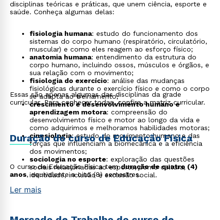
disciplinas teóricas e práticas, que unem ciência, esporte e
saúde. Conheça algumas delas:
fisiologia humana
: estudo do funcionamento dos
sistemas do corpo humano (respiratório, circulatório,
muscular) e como eles reagem ao esforço físico;
anatomia humana
: entendimento da estrutura do
corpo humano, incluindo ossos, músculos e órgãos, e
sua relação com o movimento;
fisiologia do exercício
: análise das mudanças
fisiológicas durante o exercício físico e como o corpo
Essas são apenas algumas das disciplinas da grade
se adapta ao treinamento;
curricular. Para conhecer todas, confira a matriz curricular.
crescimento e desenvolvimento humano e
aprendizagem motora
: compreensão do
desenvolvimento físico e motor ao longo da vida e
como adquirimos e melhoramos habilidades motoras;
cinesiologia
: estudo do movimento humano e das
Duração do curso de Educação Física
forças que influenciam a biomecânica e a eficiência
dos movimentos;
sociologia no esporte
: exploração das questões
O curso de Educação Física tem
duração de quatro (4)
sociais relacionadas ao esporte, como cultura,
anos
, equivalente a oito (8) semestres.
identidade, inclusão e exclusão social.
Ler mais
Mercado de Trabalho do curso de