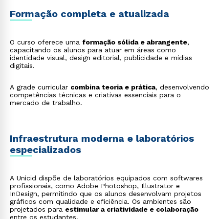
marketing e treinamentos corporativos;
Formação completa e atualizada
Design para Games
: desenvolvimento de
personagens, cenários e interfaces para o mercado
de jogos digitais;
Design Instrucional
: elaboração de recursos visuais
O curso oferece uma
formação sólida e abrangente
,
para cursos on-line e plataformas de ensino a
capacitando os alunos para atuar em áreas como
distância;
identidade visual, design editorial, publicidade e mídias
Visual Data Designer
: transformação de dados
digitais.
complexos em infográficos e dashboards interativos.
A grade curricular
combina teoria e prática
, desenvolvendo
competências técnicas e criativas essenciais para o
mercado de trabalho.
Infraestrutura moderna e laboratórios
especializados
A Unicid dispõe de laboratórios equipados com softwares
profissionais, como Adobe Photoshop, Illustrator e
InDesign, permitindo que os alunos desenvolvam projetos
gráficos com qualidade e eficiência. Os ambientes são
projetados para
estimular a criatividade e colaboração
entre os estudantes.