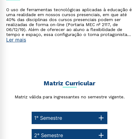
O uso de ferramentas tecnológicas aplicadas à educação é
uma realidade em nossos cursos presenciais, em que até
40% das disciplinas dos cursos presenciais podem ser
realizadas de forma on-line (Portaria MEC nº 2117, de
06/12/19). Além de oferecer ao aluno a flexibilidade de
tempo e espaço, essa configuração o torna protagonista
Ler mais
no processo de construção do seu conhecimento.
Matriz Curricular
Matriz válida para ingressantes no semestre vigente.
1° Semestre
2° Semestre