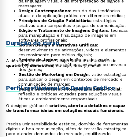
da linguagem visual e da interpretação de signos e
mensagens;
Design Contemporâneo
: estudo das tendências
atuais e da aplicação prática em diferentes mídias;
Princípios de Criação Publicitária
: estratégias
criativas para campanhas e peças de comunicação;
Edição e Tratamento de Imagens Digitais
: técnicas
para manipulação e finalização de imagens em
softwares profissionais;
Duração do curso
Motion Design e Narrativas Gráficas
:
desenvolvimento de animações, vídeos e elementos
em movimento para mídias digitais;
Projeto de Jogos
: introdução ao design de
A duração do curso de Design Gráfico da Unicid é de
interfaces e recursos gráficos aplicados ao universo
quatro (4) semestres
, ou seja, dois (2) anos.
dos games;
Gestão de Marketing em Design
: visão estratégica
para aplicar o design em contextos de mercado e
comunicação de marcas;
Perfil profissional de Design Gráfico
Design Sustentável e Responsabilidade Social
:
reflexão e práticas voltadas para soluções visuais
éticas e ambientalmente responsáveis.
O designer gráfico é
criativo, atento a detalhes e capaz
de transformar ideias em soluções visuais funcionais
.
Precisa unir sensibilidade estética, domínio de ferramentas
digitais e boa comunicação, além de ter visão estratégica
para atender demandas do mercado, equilibrando