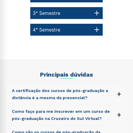
3° Semestre
4° Semestre
Principais dúvidas
A certificação dos cursos de pós-graduação a
+
distância é a mesma da presencial?
Sed ut perspiciatis unde omnis iste natus error sit
Como faço para me inscrever em um curso de
+
voluptatem accusantium doloremque laudantium,
pós-graduação na Cruzeiro do Sul Virtual?
totam rem aperiam, eaque ipsa quae ab illo inventore
veritatis et quasi architecto beatae vitae dicta sunt
Sed ut perspiciatis unde omnis iste natus error sit
Como são os cursos de pós-graduação da
explicabo. Nemo enim ipsam voluptatem quia