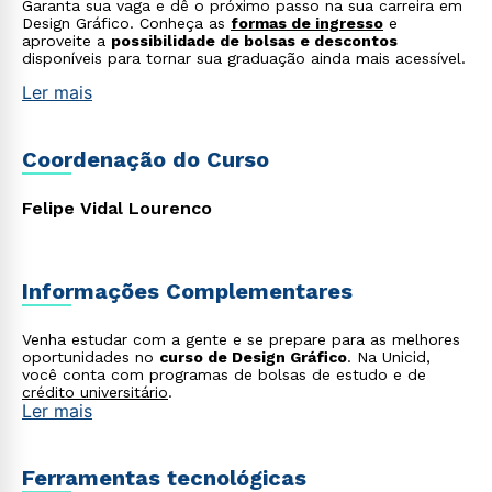
Garanta sua vaga e dê o próximo passo na sua carreira em
ou
Design Gráfico. Conheça as
formas de ingresso
e
aproveite a
possibilidade de bolsas e descontos
disponíveis para tornar sua graduação ainda mais acessível.
Ler mais
Coordenação do Curso
Estou de acordo com a
Política de Privacidade.
e
Felipe Vidal Lourenco
autorizo que meus dados sejam utilizados para o
envio de conteúdos da Cruzeiro do Sul.
Informações Complementares
Venha estudar com a gente e se prepare para as melhores
oportunidades no
curso de Design Gráfico
. Na Unicid,
você conta com programas de bolsas de estudo e de
crédito universitário
.
Ler mais
Ferramentas tecnológicas