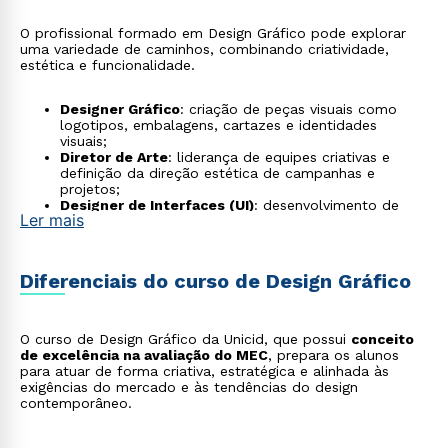
O profissional formado em Design Gráfico pode explorar
uma variedade de caminhos, combinando criatividade,
estética e funcionalidade.
Designer Gráfico
: criação de peças visuais como
logotipos, embalagens, cartazes e identidades
visuais;
Diretor de Arte
: liderança de equipes criativas e
definição da direção estética de campanhas e
projetos;
Designer de Interfaces (UI)
: desenvolvimento de
Ler mais
layouts e elementos visuais para aplicativos, sites e
sistemas digitais;
Designer de Experiência (UX)
: criação de soluções
intuitivas e funcionais que garantem a melhor
Diferenciais do curso de Design Gráfico
experiência ao usuário;
Animador e Motion Designer
: produção de
animações, efeitos visuais e vídeos para publicidade,
games e mídias digitais;
O curso de Design Gráfico da Unicid, que possui
conceito
Designer para Impressão 3D
: modelagem de objetos
de excelência na avaliação do MEC
, prepara os alunos
tridimensionais aplicados em áreas como joalheria,
para atuar de forma criativa, estratégica e alinhada às
medicina e arquitetura;
exigências do mercado e às tendências do design
Artista Digital e NFT
: produção de obras digitais e
contemporâneo.
colecionáveis no mercado de arte e blockchain;
Design de Realidade Aumentada (AR) e Virtual
(VR)
: criação de experiências imersivas para jogos,