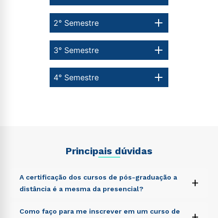
2° Semestre
3° Semestre
4° Semestre
Principais dúvidas
A certificação dos cursos de pós-graduação a
+
distância é a mesma da presencial?
Sed ut perspiciatis unde omnis iste natus error sit
Como faço para me inscrever em um curso de
+
voluptatem accusantium doloremque laudantium,