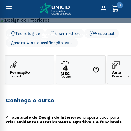
0
Tecnológico
4 semestres
Presencial
Graduação
Arquitetura, Design, Artes e Moda
Design de Interiores
Nota 4 na classificação MEC
Design de Interiores
Formação
Aula
Tecnológico
Presencial
Notas
Conheça o curso
A
faculdade de Design de Interiores
prepara você para
criar ambientes esteticamente agradáveis e funcionais
.