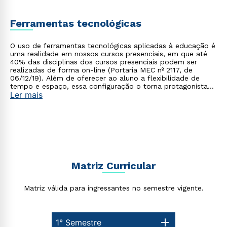
Ferramentas tecnológicas
O uso de ferramentas tecnológicas aplicadas à educação é
uma realidade em nossos cursos presenciais, em que até
40% das disciplinas dos cursos presenciais podem ser
realizadas de forma on-line (Portaria MEC nº 2117, de
06/12/19). Além de oferecer ao aluno a flexibilidade de
tempo e espaço, essa configuração o torna protagonista
Ler mais
no processo de construção do seu conhecimento.
Matriz Curricular
Matriz válida para ingressantes no semestre vigente.
1° Semestre