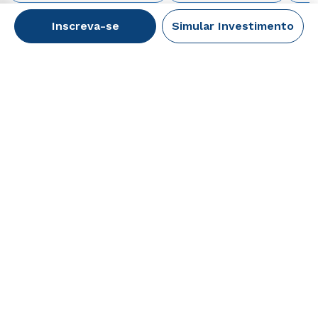
interessar
Inscreva-se
Simular Investimento
Design de Produto
4 semestres
Início Imediato
Tecnológico