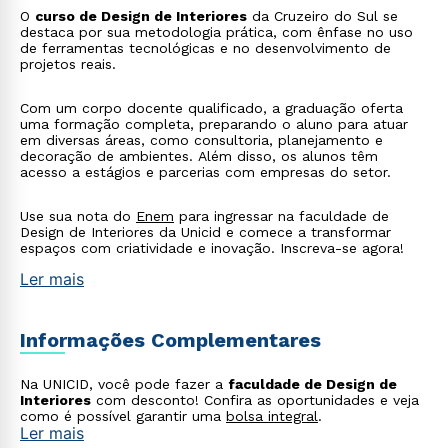
O
curso de Design de Interiores
da Cruzeiro do Sul se
destaca por sua metodologia prática, com ênfase no uso
de ferramentas tecnológicas e no desenvolvimento de
projetos reais.
Com um corpo docente qualificado, a graduação oferta
uma formação completa, preparando o aluno para atuar
Estou de acordo com a
Política de Privacidade.
e
em diversas áreas, como consultoria, planejamento e
autorizo que meus dados sejam utilizados para o
decoração de ambientes. Além disso, os alunos têm
envio de conteúdos da Cruzeiro do Sul.
acesso a estágios e parcerias com empresas do setor.
Use sua nota do
Enem
para ingressar na faculdade de
Design de Interiores da Unicid e comece a transformar
espaços com criatividade e inovação. Inscreva-se agora!
Ler mais
Informações Complementares
Na UNICID, você pode fazer a
faculdade de Design de
Interiores
com desconto! Confira as oportunidades e veja
como é possível garantir uma
bolsa integral
.
Ler mais