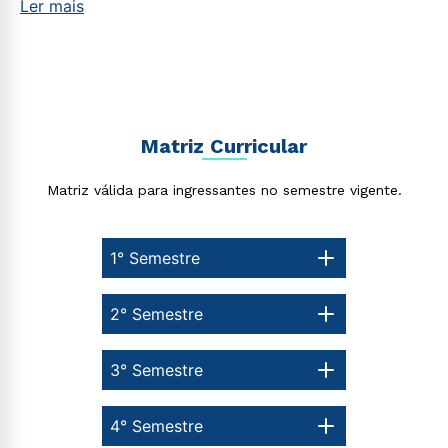
Ler mais
no processo de construção do seu conhecimento.
Matriz Curricular
Matriz válida para ingressantes no semestre vigente.
1° Semestre
2° Semestre
3° Semestre
4° Semestre