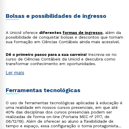
Rápido e fácil
WhatsApp
Bolsas e possibilidades de ingresso
ou
A Unicid oferece
diferentes
formas de ingresso
, além da
possibilidade de conquistar bolsas e descontos que tornam
sua formação em Ciências Contábeis ainda mais acessível.
Dê o primeiro passo para a sua carreira!
Inscreva-se no
curso de Ciências Contábeis da Unicid e descubra como
transformar conhecimento em oportunidades.
Estou de acordo com a
Política de Privacidade.
e
autorizo que meus dados sejam utilizados para o
Ler mais
envio de conteúdos da Cruzeiro do Sul.
Ferramentas tecnológicas
O uso de ferramentas tecnológicas aplicadas à educação é
uma realidade em nossos cursos presenciais, em que até
40% das disciplinas dos cursos presenciais podem ser
realizadas de forma on-line (Portaria MEC nº 2117, de
06/12/19). Além de oferecer ao aluno a flexibilidade de
tempo e espaço, essa configuração o torna protagonista