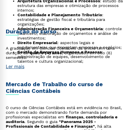
Arquitetura Organizacional e Processos
: estudo da
estrutura das empresas e otimização de processos
internos;
Contabilidade e Planejamento Tributário
:
estratégias de gestão fiscal e tributária para
organizações;
Administração Financeira e Orçamentária
: controle
Duração do curso
financeiro, elaboração de orçamentos e análise de
investimentos;
Direito Empresarial
: aspectos legais e
regulamentares que impactam empresas e negócios;
A graduação em Ciências Contábeis da Unicid tem uma
Gestão de Recursos Humanos e Pessoas
:
duração de
quatro (4) anos
, organizados em oito (8)
administração de equipes, desenvolvimento de
semestres.
talentos e cultura organizacional;
Ler mais
Gestão de Marketing
: estratégias para promoção,
vendas e posicionamento de produtos e serviços;
Métodos Quantitativos para Tomada de Decisão
:
uso de estatísticas e ferramentas analíticas na gestão
Mercado de Trabalho do curso de
corporativa;
Tópicos Contemporâneos em Contabilidade
:
Ciências Contábeis
estudo de tendências e inovações na área contábil;
Sistemas Gerenciais de Apoio à Decisão
: utilização
de softwares e sistemas para análise e suporte
O curso de Ciências Contábeis está em evidência no Brasil,
estratégico na gestão.
com o mercado demonstrando forte demanda por
profissionais especialistas em
finanças, controladoria e
auditoria
. Segundo o guia
"Panorama 2025 -
Profissionais de Contabilidade e Finanças"
, há alta