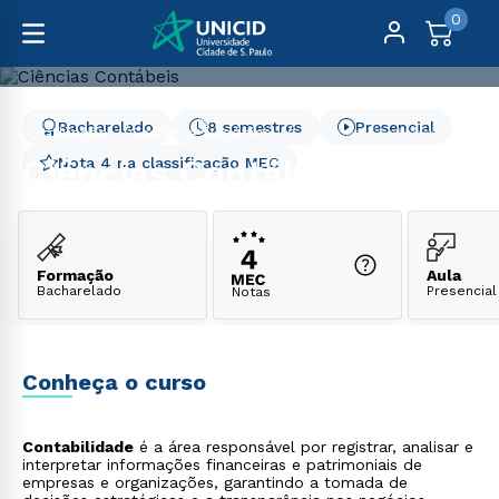
0
Bacharelado
8 semestres
Presencial
Graduação
Gestão e Negócios
Ciências Contábeis
Ciências Contábeis
Nota 4 na classificação MEC
Formação
Aula
Bacharelado
Presencial
Notas
Conheça o curso
Contabilidade
é a área responsável por registrar, analisar e
interpretar informações financeiras e patrimoniais de
empresas e organizações, garantindo a tomada de