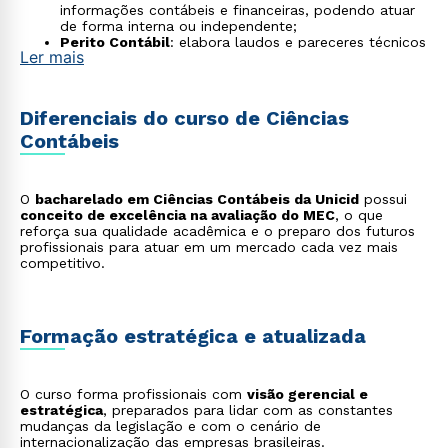
informações contábeis e financeiras, podendo atuar
de forma interna ou independente;
Perito Contábil
: elabora laudos e pareceres técnicos
Ler mais
para auxiliar em processos judiciais e arbitragens;
Consultor Tributário
: orienta empresas sobre
planejamento e compliance fiscal, visando a redução
de riscos e a otimização de tributos;
Diferenciais do curso de Ciências
Controller
: gerencia controles internos, relatórios
Contábeis
financeiros e processos estratégicos das
organizações;
Gestor de Compliance
: garante que a empresa
esteja em conformidade com leis e normas,
O
bacharelado em Ciências Contábeis da Unicid
possui
especialmente no âmbito fiscal e financeiro;
conceito de excelência na avaliação do MEC
, o que
Especialista em Contabilidade Digital
: automatiza
reforça sua qualidade acadêmica e o preparo dos futuros
processos contábeis utilizando softwares e
profissionais para atuar em um mercado cada vez mais
ferramentas de Inteligência Artificial (IA);
competitivo.
Contador Forense
: especializado em análise contábil
de litígios complexos, como falências e investigações
de corrupção;
Analista de Criptoativos e Blockchain
: trabalha
com contabilização e regulamentação de transações
Formação estratégica e atualizada
envolvendo moedas digitais e contratos inteligentes.
Consultor em Contabilidade Internacional
: atua na
adaptação das demonstrações financeiras às normas
O curso forma profissionais com
internacionais (IFRS).
visão gerencial e
estratégica
, preparados para lidar com as constantes
mudanças da legislação e com o cenário de
internacionalização das empresas brasileiras.