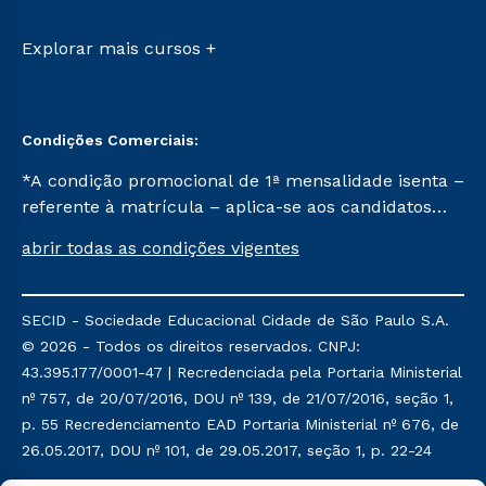
Transferência
Sou Ex-aluno
Vestibular Mérito
Canais de Atendimento
Explorar mais cursos +
Vestibular Solidário
Acessibilidade
Segunda Graduação
Biblioteca
Condições Comerciais:
*A condição promocional de 1ª mensalidade isenta –
referente à matrícula – aplica-se aos candidatos
aprovados em todas as formas de ingresso, exceto
abrir todas as condições vigentes
na prova on-line ou agendada, que ofertam bolsas
de até 50% de desconto, ambos ingressantes no
semestre vigente, que ainda não tenham efetivado
SECID - Sociedade Educacional Cidade de São Paulo S.A.
e/ou não tenham cancelado ou trancado sua
© 2026 - Todos os direitos reservados. CNPJ:
matrícula em uma das Instituições da Cruzeiro do
43.395.177/0001-47 | Recredenciada pela Portaria Ministerial
Sul Educacional, no período de um ano. Tais
nº 757, de 20/07/2016, DOU nº 139, de 21/07/2016, seção 1,
condições não se aplicam aos cursos de Medicina, e
p. 55 Recredenciamento EAD Portaria Ministerial nº 676, de
também para matriculados via FIES, Prouni e
26.05.2017, DOU nº 101, de 29.05.2017, seção 1, p. 22-24
outros programas governamentais, e não se