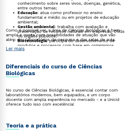
conhecimento sobre seres vivos, doenças, genética,
entre outros temas;
Educação
: atua como professor no ensino
fundamental e médio ou em projetos de educação
ambiental;
Gestão ambiental
: trabalha com avaliação e
Como é possível ver, a área de Ciências Biológicas é bem
preservação de recursos naturais em empresas, ONGs
ampla e conta com possibilidades de atuação que vão
ou órgãos públicos;
além dos laboratórios de pesquisa e das salas de aula.
Biotecnologia
: participa do desenvolvimento de
produtos e processos com base em organismos
Ler mais
vivos, como medicamentos, vacinas ou transgênicos;
Saúde pública
: atua na vigilância sanitária, controle
de zoonoses e campanhas de prevenção de doenças;
Perícia ambiental
: auxilia investigações ligadas a
Diferenciais do curso de Ciências
crimes ambientais por meio de análises biológicas;
Biológicas
Indústria alimentícia
: monitora qualidade
microbiológica de alimentos e participa da criação de
novos produtos;
Bioinformática
: analisa dados genômicos e
No curso de Ciências Biológicas, é essencial contar com
biológicos usando ferramentas computacionais;
laboratórios modernos, bem equipados, e um corpo
Jardinagem e paisagismo com foco ecológico
:
docente com ampla experiência no mercado - e a Unicid
planeja e executa projetos que favorecem a
oferece tudo isso com excelência!
biodiversidade urbana;
Divulgação científica digital
: cria conteúdo para
redes sociais, vídeos ou blogs com foco em
educação e ciência acessível.
Teoria e a prática