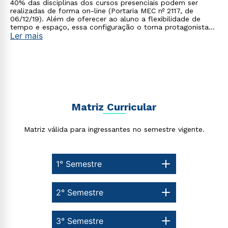
40% das disciplinas dos cursos presenciais podem ser
realizadas de forma on-line (Portaria MEC nº 2117, de
06/12/19). Além de oferecer ao aluno a flexibilidade de
tempo e espaço, essa configuração o torna protagonista
Ler mais
no processo de construção do seu conhecimento.
Estou de acordo com a
Política de Privacidade.
e
autorizo que meus dados sejam utilizados para o
envio de conteúdos da Cruzeiro do Sul.
Matriz Curricular
Matriz válida para ingressantes no semestre vigente.
1° Semestre
2° Semestre
3° Semestre