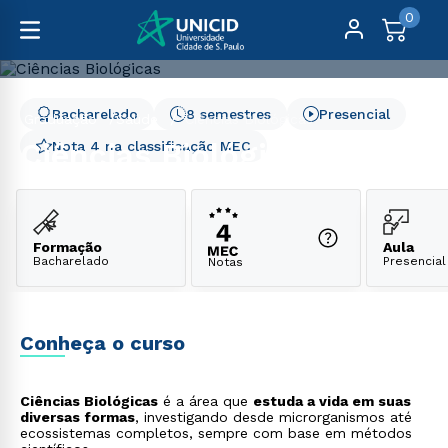
0
Bacharelado
8 semestres
Presencial
Graduação
Saúde
Ciências Biológicas
Ciências Biológicas
Nota 4 na classificação MEC
Formação
Aula
Bacharelado
Presencial
Notas
Conheça o curso
Ciências Biológicas
é a área que
estuda a vida em suas
diversas formas
, investigando desde microrganismos até
ecossistemas completos, sempre com base em métodos