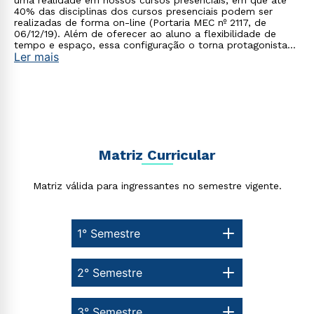
uma realidade em nossos cursos presenciais, em que até
40% das disciplinas dos cursos presenciais podem ser
realizadas de forma on-line (Portaria MEC nº 2117, de
06/12/19). Além de oferecer ao aluno a flexibilidade de
tempo e espaço, essa configuração o torna protagonista
Ler mais
no processo de construção do seu conhecimento.
Rápido e fácil
WhatsApp
ou
Matriz Curricular
Matriz válida para ingressantes no semestre vigente.
Estou de acordo com a
Política de Privacidade.
e
autorizo que meus dados sejam utilizados para o
1° Semestre
envio de conteúdos da Cruzeiro do Sul.
2° Semestre
3° Semestre