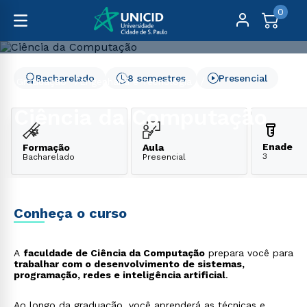
0
Bacharelado
8 semestres
Presencial
Graduação
Engenharia e Tecnologia
Ciência da Computação
Ciência da Computação
Enade
Formação
Aula
3
Bacharelado
Presencial
Conheça o curso
A
faculdade de Ciência da Computação
prepara você para
trabalhar com o desenvolvimento de sistemas,
programação, redes e inteligência artificial
.
Ao longo da graduação, você aprenderá as técnicas e