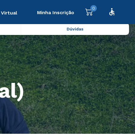
0
Minha Inscrição
 Virtual
Dúvidas
al)