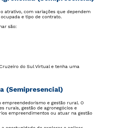
do atrativo, com variações que dependem
a ocupada e tipo de contrato.
ar são:
 Cruzeiro do Sul Virtual e tenha uma
a (Semipresencial)
m empreendedorismo e gestão rural. O
s rurais, gestão de agronegócios e
prios empreendimentos ou atuar na gestão
 a oportunidade de explorar e aplicar