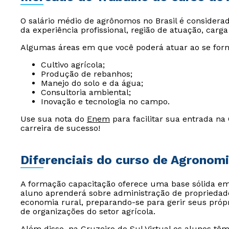
O salário médio de agrônomos no Brasil é considera
da experiência profissional, região de atuação, carg
Algumas áreas em que você poderá atuar ao se form
Cultivo agrícola;
Produção de rebanhos;
Manejo do solo e da água;
Consultoria ambiental;
Inovação e tecnologia no campo.
Use sua nota do
Enem
para facilitar sua entrada na
carreira de sucesso!
Diferenciais do curso de Agronomi
A formação capacitação oferece uma base sólida e
aluno aprenderá sobre administração de propriedade
economia rural, preparando-se para gerir seus pró
de organizações do setor agrícola.
Além disso, na Cruzeiro do Sul Virtual os alunos têm