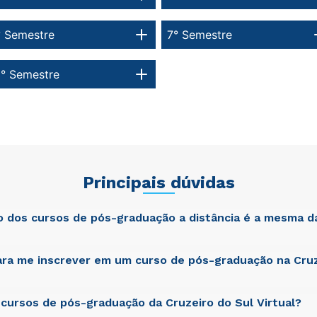
° Semestre
7° Semestre
0° Semestre
Principais dúvidas
ão dos cursos de pós-graduação a distância é a mesma d
ra me inscrever em um curso de pós-graduação na Cruz
atis unde omnis iste natus error sit voluptatem accusantium dol
am rem aperiam, eaque ipsa quae ab illo inventore veritatis et qua
cta sunt explicabo. Nemo enim ipsam voluptatem quia voluptas si
git, sed quia consequuntur magni dolores eos qui ratione volupta
cursos de pós-graduação da Cruzeiro do Sul Virtual?
atis unde omnis iste natus error sit voluptatem accusantium dol
am rem aperiam, eaque ipsa quae ab illo inventore veritatis et qua