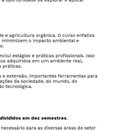
e e agricultura orgânica. O curso enfatiza
ue minimizem o impacto ambiental e
o.
ui estágios e práticas profissionais. Isso
tos adquiridos em um ambiente real,
 práticas.
a e extensão, importantes ferramentas para
mações da sociedade, do mundo, do
o tecnológica.
Rápido e fácil
Rápido e fácil
WhatsApp
WhatsApp
ou
ou
 divididos em dez semestres
.
necessário para as diversas áreas do setor