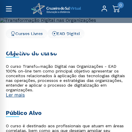
0
Cursos Livres
EAD Digital
Cursos Livres
Engenharia e Tecnologia
Transformação Digital nas Organizações
Transformação Digital
Objetivo do curso
nas Organizações
O curso Transformação Digital nas Organizações - EAD
100% on-line tem como principal objetivo apresentar os
conceitos relacionados à aplicação das tecnologias digitais
nas operações, processos e estratégias das organizações,
entender e aplicar o processo de digitalização em
organizações.
Ler mais
Público Alvo
O curso é destinado aos profissionais que atuam em áreas
correlatas, bem como aos que desejam ampliar seu