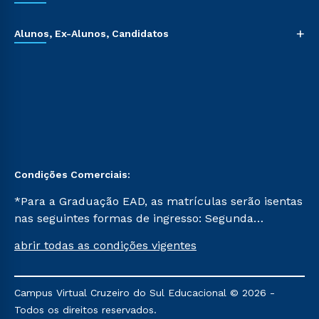
+
Alunos, Ex-Alunos, Candidatos
Condições Comerciais:
*Para a Graduação EAD, as matrículas serão isentas
nas seguintes formas de ingresso: Segunda
Graduação, Segunda Graduação 2.0 e Transferência.
abrir todas as condições vigentes
Já para as demais, a taxa de matrícula será de R$
49. *Para a Pós-graduação EAD, as ofertas
mencionadas são referentes aos cursos: Ensino
Campus Virtual Cruzeiro do Sul Educacional © 2026 -
Religioso, Geografia para a Docência e Metodologia
Todos os direitos reservados.