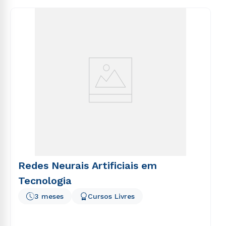
envio de conteúdos da Cruzeiro do Sul.
consequuntur magni dolores eos qui ratione
voluptatem sequi nesciunt.
Redes Neurais Artificiais em
Tecnologia
3 meses
Cursos Livres