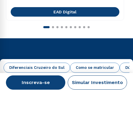
EAD Digital
+
A Cruzeiro do Sul
Diferenciais Cruzeiro do Sul
Como se matricular
Dúv
+
Inscreva-se
Simular Investimento
Cursos
+
Faça parte
+
Alunos, Ex-Alunos, Candidatos