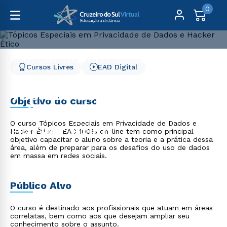
0
Cursos Livres
Engenharia e Tecnologia
Cursos Livres
EAD Digital
Tópicos Especiais em Privacidade de Dados e Hacker
Ético
Tópicos Especiais em
Objetivo do curso
Privacidade de Dados e
O curso Tópicos Especiais em Privacidade de Dados e
Hacker Ético
Hacker Ético - EAD 100% on-line tem como principal
objetivo capacitar o aluno sobre a teoria e a prática dessa
área, além de preparar para os desafios do uso de dados
em massa em redes sociais.
Público Alvo
O curso é destinado aos profissionais que atuam em áreas
correlatas, bem como aos que desejam ampliar seu
conhecimento sobre o assunto.