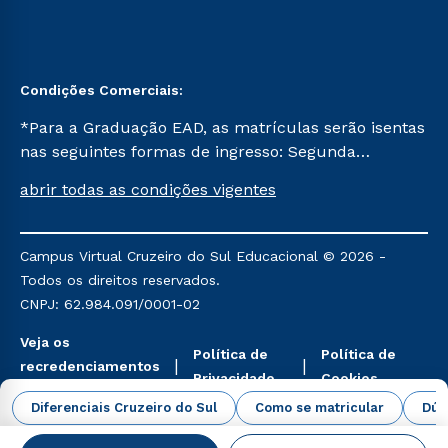
Condições Comerciais:
*Para a Graduação EAD, as matrículas serão isentas
nas seguintes formas de ingresso: Segunda
Graduação, Segunda Graduação 2.0 e Transferência.
abrir todas as condições vigentes
Já para as demais, a taxa de matrícula será de R$
49. *Para a Pós-graduação EAD, as ofertas
mencionadas são referentes aos cursos: Ensino
Campus Virtual Cruzeiro do Sul Educacional © 2026 -
Religioso, Geografia para a Docência e Metodologia
Todos os direitos reservados.
do Ensino de História: Questões Atuais.
CNPJ: 62.984.091/0001-02
Veja os
Política de
Política de
recredenciamentos
Privacidade
Cookies
aqui
Diferenciais Cruzeiro do Sul
Como se matricular
Dúv