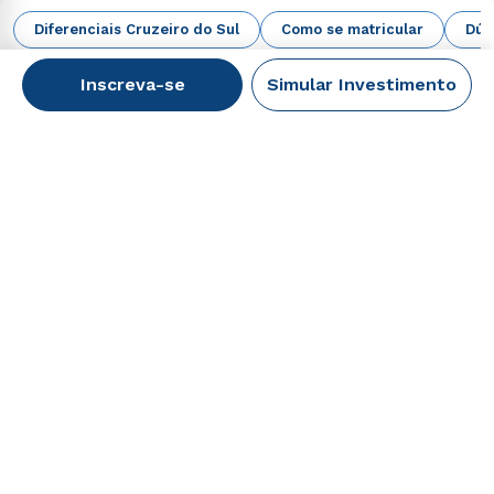
EAD Digital
Diferenciais Cruzeiro do Sul
Como se matricular
Dúv
Inscreva-se
Simular Investimento
+
A Cruzeiro do Sul
+
Cursos
+
Faça parte
+
Alunos, Ex-Alunos, Candidatos