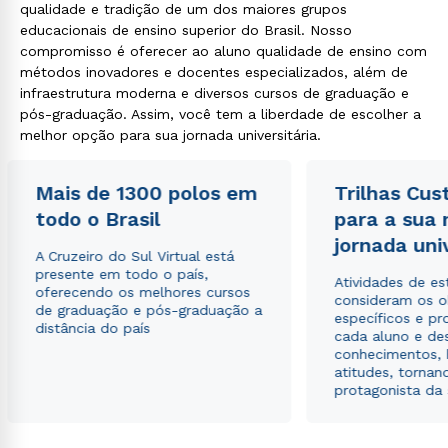
qualidade e tradição de um dos maiores grupos
educacionais de ensino superior do Brasil. Nosso
compromisso é oferecer ao aluno qualidade de ensino com
métodos inovadores e docentes especializados, além de
infraestrutura moderna e diversos cursos de graduação e
pós-graduação. Assim, você tem a liberdade de escolher a
melhor opção para sua jornada universitária.
Rápido e fácil
WhatsApp
Mais de 1300 polos em
Trilhas Cus
todo o Brasil
para a sua
ou
jornada uni
A Cruzeiro do Sul Virtual está
presente em todo o país,
Atividades de e
oferecendo os melhores cursos
consideram os o
de graduação e pós-graduação a
específicos e pro
distância do país
cada aluno e de
conhecimentos, 
atitudes, tornan
Estou de acordo com a
Política de Privacidade.
e
protagonista da
autorizo que meus dados sejam utilizados para o
envio de conteúdos da Cruzeiro do Sul.