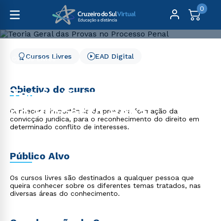
0
Cursos Livres
EAD Digital
Cursos Livres
Direito, Relações Internacionais e Ciência Política
Teoria Geral das Provas no Processo Penal
Objetivo do curso
Teoria Geral das Provas
no Processo Penal
Conhecer a importância da prova na formação da
convicção jurídica, para o reconhecimento do direito em
determinado conflito de interesses.
Público Alvo
Os cursos livres são destinados a qualquer pessoa que
queira conhecer sobre os diferentes temas tratados, nas
diversas áreas do conhecimento.