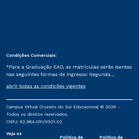
Condições Comerciais:
*Para a Graduação EAD, as matrículas serão isentas
nas seguintes formas de ingresso: Segunda
Graduação, Segunda Graduação 2.0 e Transferência.
abrir todas as condições vigentes
Já para as demais, a taxa de matrícula será de R$
49. *Para a Pós-graduação EAD, as ofertas
mencionadas são referentes aos cursos: Ensino
Campus Virtual Cruzeiro do Sul Educacional © 2026 -
Religioso, Geografia para a Docência e Metodologia
Todos os direitos reservados.
do Ensino de História: Questões Atuais.
CNPJ: 62.984.091/0001-02
Veja os
Política de
Política de