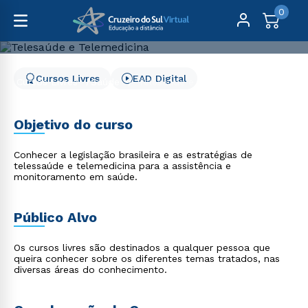
0
Cursos Livres
EAD Digital
Cursos Livres
Saúde
Telesaúde e Telemedicina
Telesaúde e Telemedicina
Objetivo do curso
Conhecer a legislação brasileira e as estratégias de
telessaúde e telemedicina para a assistência e
monitoramento em saúde.
Público Alvo
Os cursos livres são destinados a qualquer pessoa que
queira conhecer sobre os diferentes temas tratados, nas
diversas áreas do conhecimento.