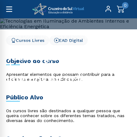
0
Cursos Livres
Engenharia e Tecnologia
Cursos Livres
EAD Digital
Tecnologias em Iluminação de Ambientes Internos e
Eficiência Energética
Tecnologias em
Objetivo do curso
Iluminação de Ambientes
Apresentar elementos que possam contribuir para a
Internos e Eficiência
eficiência energética em edificações.
Energética
Público Alvo
Os cursos livres são destinados a qualquer pessoa que
queira conhecer sobre os diferentes temas tratados, nas
diversas áreas do conhecimento.