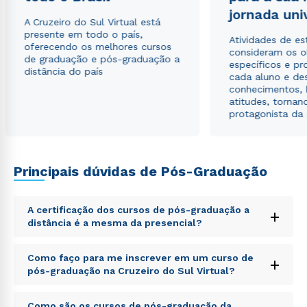
jornada uni
A Cruzeiro do Sul Virtual está
Rápido e fácil
presente em todo o país,
WhatsApp
Atividades de e
oferecendo os melhores cursos
consideram os o
de graduação e pós-graduação a
ou
específicos e pro
distância do país
cada aluno e de
conhecimentos, 
atitudes, tornan
protagonista da
Estou de acordo com a
Política de Privacidade.
e
Principais dúvidas de Pós-Graduação
autorizo que meus dados sejam utilizados para o
envio de conteúdos da Cruzeiro do Sul.
A certificação dos cursos de pós-graduação a
+
distância é a mesma da presencial?
Sed ut perspiciatis unde omnis iste natus error sit
Como faço para me inscrever em um curso de
+
voluptatem accusantium doloremque laudantium,
pós-graduação na Cruzeiro do Sul Virtual?
totam rem aperiam, eaque ipsa quae ab illo inventore
veritatis et quasi architecto beatae vitae dicta sunt
Sed ut perspiciatis unde omnis iste natus error sit
explicabo. Nemo enim ipsam voluptatem quia
Como são os cursos de pós-graduação da