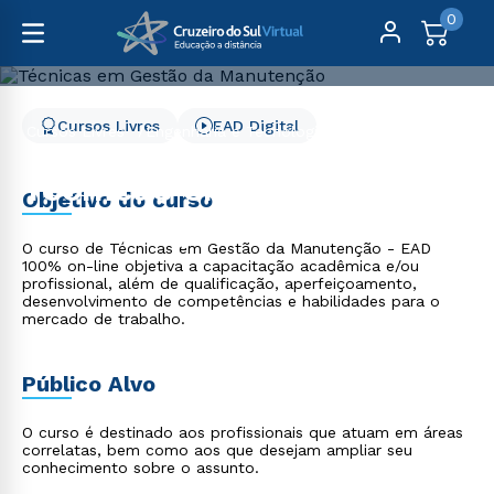
0
Cursos Livres
EAD Digital
Cursos Livres
Engenharia e Tecnologia
Técnicas em Gestão da Manutenção
Técnicas em Gestão da
Objetivo do curso
Manutenção
O curso de Técnicas em Gestão da Manutenção - EAD
100% on-line objetiva a capacitação acadêmica e/ou
profissional, além de qualificação, aperfeiçoamento,
desenvolvimento de competências e habilidades para o
mercado de trabalho.
Público Alvo
O curso é destinado aos profissionais que atuam em áreas
correlatas, bem como aos que desejam ampliar seu
conhecimento sobre o assunto.