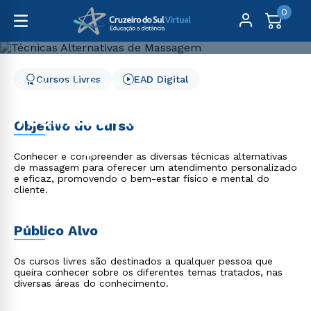
0
Cursos Livres
EAD Digital
Cursos Livres
Saúde
Técnicas Alternativas de Massagem
Técnicas Alternativas de
Objetivo do curso
Massagem
Conhecer e compreender as diversas técnicas alternativas
de massagem para oferecer um atendimento personalizado
e eficaz, promovendo o bem-estar físico e mental do
cliente.
Público Alvo
Os cursos livres são destinados a qualquer pessoa que
queira conhecer sobre os diferentes temas tratados, nas
diversas áreas do conhecimento.