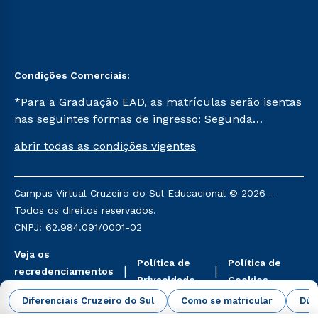
Condições Comerciais:
*Para a Graduação EAD, as matrículas serão isentas
nas seguintes formas de ingresso: Segunda
Graduação, Segunda Graduação 2.0 e Transferência.
abrir todas as condições vigentes
Já para as demais, a taxa de matrícula será de R$
49. *Para a Pós-graduação EAD, as ofertas
mencionadas são referentes aos cursos: Ensino
Campus Virtual Cruzeiro do Sul Educacional © 2026 -
Religioso, Geografia para a Docência e Metodologia
Todos os direitos reservados.
do Ensino de História: Questões Atuais.
CNPJ: 62.984.091/0001-02
Veja os
Política de
Política de
recredenciamentos
Privacidade
Cookies
aqui
Diferenciais Cruzeiro do Sul
Como se matricular
Dúv