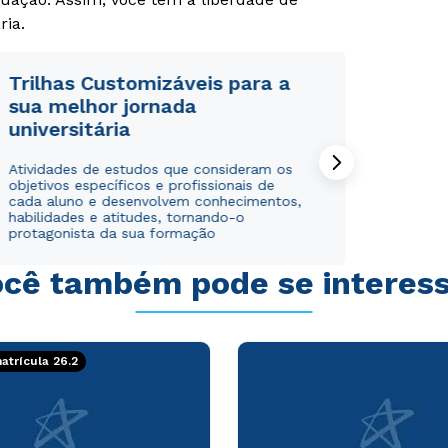
ria.
Trilhas Customizáveis para a
sua melhor jornada
universitária
Rápido e fácil
Rápido e fácil
WhatsApp
WhatsApp
Atividades de estudos que consideram os
ou
ou
objetivos específicos e profissionais de
cada aluno e desenvolvem conhecimentos,
habilidades e atitudes, tornando-o
protagonista da sua formação
cê também pode se interes
Estou de acordo com a
Estou de acordo com a
Política de Privacidade.
Política de Privacidade.
e
e
autorizo que meus dados sejam utilizados para o
autorizo que meus dados sejam utilizados para o
trícula 26.2
envio de conteúdos da Cruzeiro do Sul.
envio de conteúdos da Cruzeiro do Sul.