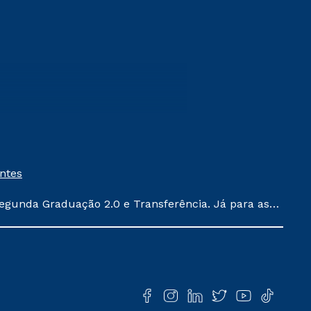
entes
egunda Graduação 2.0 e Transferência. Já para as
ula conforme exposto no contrato de prestação de