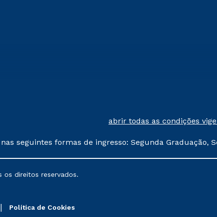
abrir todas as condições vig
 nas seguintes formas de ingresso: Segunda Graduação, S
comerciais oferecidos serão
 os direitos reservados.
nais poderão sofrer alterações nos períodos de rematríc
Política de Cookies