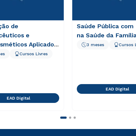
ção de
Saúde Pública com
cêuticos e
na Saúde da Famíli
osméticos Aplicado
3 meses
Cursos 
ica
es
Cursos Livres
EAD Digital
EAD Digital