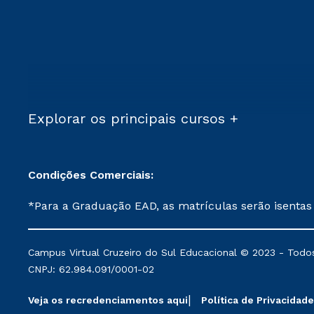
Explorar os principais cursos +
Condições Comerciais:
*Para a Graduação EAD, as matrículas serão isentas
demais, a taxa de matrícula será de R$ 49. *Para a Pós-graduação EAD, as ofertas mencionadas são referentes aos cursos: Ensino Religioso, Geografia para a
Docência e Metodologia do Ensino de História: Questões Atuais. **Semipresencial é um formato do Ensino a Distância. **Descontos 
Campus Virtual Cruzeiro do Sul Educacional © 2023 - Todos
mantidos conforme negociação. Descontos institucio
CNPJ: 62.984.091/0001-02
serviços.
Veja os recredenciamentos aqui
Política de Privacidade