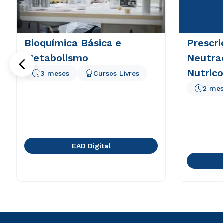
Bioquímica Básica e
Prescri
Metabolismo
Neutra
Nutric
3 meses
Cursos Livres
à Estét
2 mes
EAD Digital